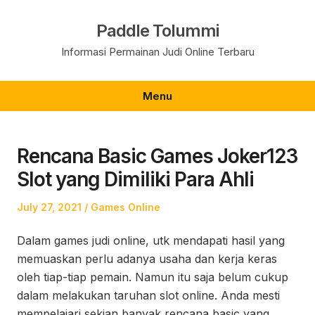
Skip
to
Paddle Tolummi
content
Informasi Permainan Judi Online Terbaru
Menu
Rencana Basic Games Joker123
Slot yang Dimiliki Para Ahli
Posted
Posted
July 27, 2021
Games Online
on
in
Dalam games judi online, utk mendapati hasil yang
memuaskan perlu adanya usaha dan kerja keras
oleh tiap-tiap pemain. Namun itu saja belum cukup
dalam melakukan taruhan slot online. Anda mesti
mempelajari sekian banyak rencana basic yang