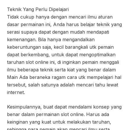
Teknik Yang Perlu Dipelajari
Tidak cukup hanya dengan mencari ilmu aturan
dasar permainan ini, Anda harus belajar teknik yang
serasi supaya dapat dengan mudah mendapati
kemenangan. Bila hanya mengandalkan
keberuntungan saja, kecil barangkali utk pemain
dapat berkembang, untuk dapat mengoptimalkan
taruhan slot online ini, di inginkan pemain menggali
ilmu beberapa teknik serta kiat yang benar dalam
Main Ada beraneka ragam cara utk mempelajari hal
tersebut, salah satunya adalah mencari tahu lewat
internet.
Kesimpulannya, buat dapat mendalami konsep yang
benar dalam permainan slot online. Harus ada
keinginan yang kuat untuk melakukan taruhan,
sehingga para pemain akan mencari ilmu serta