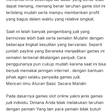
dapat menang, memang benar taruhan game slot ini
terbilang mudah serta mampu memberikan profit
yang bagus dalam waktu yang relative singkat.
Saat ini telah banyak pengembang judi yang
berinovasi lebih baik serta semakin Mutahir dengan
beberapa tingkat kesulitan yang bervariasi. Seperti
jumlah payline yang Beraneka menjadikan games ini
semakin terkenal dikalangan penjudi. Cara
penggunanya pun cukup mudah karena saat ini bisa
berjudi memakai jaringan internet . dengan bantuan
pihak agen selaku penyedia games judi.
Mencari ilmu Aturan Basic Secara Mandiri
Pada dasarnya games slot online yakni jenis games
judi individu. Dimana Anda tidak melakukan taruhan
dengan pemain Yang lain para pemain tidak butuh