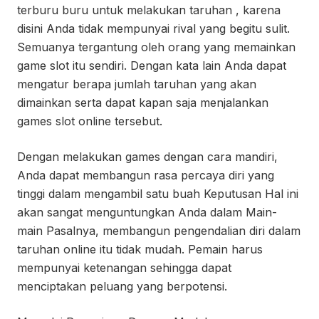
terburu buru untuk melakukan taruhan , karena
disini Anda tidak mempunyai rival yang begitu sulit.
Semuanya tergantung oleh orang yang memainkan
game slot itu sendiri. Dengan kata lain Anda dapat
mengatur berapa jumlah taruhan yang akan
dimainkan serta dapat kapan saja menjalankan
games slot online tersebut.
Dengan melakukan games dengan cara mandiri,
Anda dapat membangun rasa percaya diri yang
tinggi dalam mengambil satu buah Keputusan Hal ini
akan sangat menguntungkan Anda dalam Main-
main Pasalnya, membangun pengendalian diri dalam
taruhan online itu tidak mudah. Pemain harus
mempunyai ketenangan sehingga dapat
menciptakan peluang yang berpotensi.