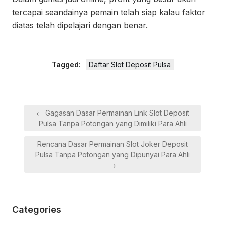
tercapai seandainya pemain telah siap kalau faktor
diatas telah dipelajari dengan benar.
Tagged:
Daftar Slot Deposit Pulsa
Post
← Gagasan Dasar Permainan Link Slot Deposit
navigation
Pulsa Tanpa Potongan yang Dimiliki Para Ahli
Rencana Dasar Permainan Slot Joker Deposit
Pulsa Tanpa Potongan yang Dipunyai Para Ahli
→
Categories