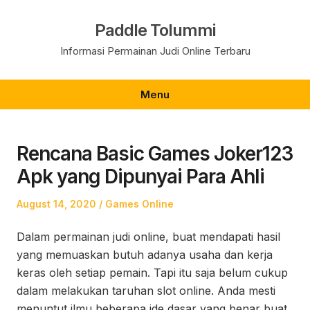
Skip
to
Paddle Tolummi
content
Informasi Permainan Judi Online Terbaru
Menu
Rencana Basic Games Joker123
Apk yang Dipunyai Para Ahli
Posted
Posted
August 14, 2020
Games Online
on
in
Dalam permainan judi online, buat mendapati hasil
yang memuaskan butuh adanya usaha dan kerja
keras oleh setiap pemain. Tapi itu saja belum cukup
dalam melakukan taruhan slot online. Anda mesti
menuntut ilmu beberapa ide dasar yang benar buat