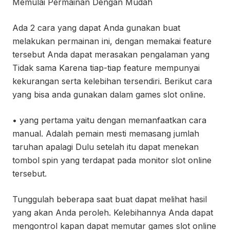
Memulai Permainan Dengan Mudah
Ada 2 cara yang dapat Anda gunakan buat
melakukan permainan ini, dengan memakai feature
tersebut Anda dapat merasakan pengalaman yang
Tidak sama Karena tiap-tiap feature mempunyai
kekurangan serta kelebihan tersendiri. Berikut cara
yang bisa anda gunakan dalam games slot online.
• yang pertama yaitu dengan memanfaatkan cara
manual. Adalah pemain mesti memasang jumlah
taruhan apalagi Dulu setelah itu dapat menekan
tombol spin yang terdapat pada monitor slot online
tersebut.
Tunggulah beberapa saat buat dapat melihat hasil
yang akan Anda peroleh. Kelebihannya Anda dapat
mengontrol kapan dapat memutar games slot online