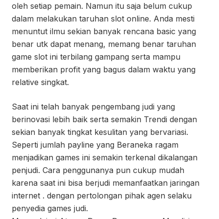
oleh setiap pemain. Namun itu saja belum cukup
dalam melakukan taruhan slot online. Anda mesti
menuntut ilmu sekian banyak rencana basic yang
benar utk dapat menang, memang benar taruhan
game slot ini terbilang gampang serta mampu
memberikan profit yang bagus dalam waktu yang
relative singkat.
Saat ini telah banyak pengembang judi yang
berinovasi lebih baik serta semakin Trendi dengan
sekian banyak tingkat kesulitan yang bervariasi.
Seperti jumlah payline yang Beraneka ragam
menjadikan games ini semakin terkenal dikalangan
penjudi. Cara penggunanya pun cukup mudah
karena saat ini bisa berjudi memanfaatkan jaringan
internet . dengan pertolongan pihak agen selaku
penyedia games judi.