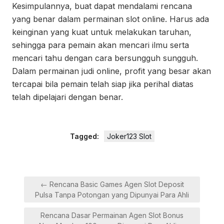
Kesimpulannya, buat dapat mendalami rencana
yang benar dalam permainan slot online. Harus ada
keinginan yang kuat untuk melakukan taruhan,
sehingga para pemain akan mencari ilmu serta
mencari tahu dengan cara bersungguh sungguh.
Dalam permainan judi online, profit yang besar akan
tercapai bila pemain telah siap jika perihal diatas
telah dipelajari dengan benar.
Tagged:
Joker123 Slot
Post
← Rencana Basic Games Agen Slot Deposit
navigation
Pulsa Tanpa Potongan yang Dipunyai Para Ahli
Rencana Dasar Permainan Agen Slot Bonus