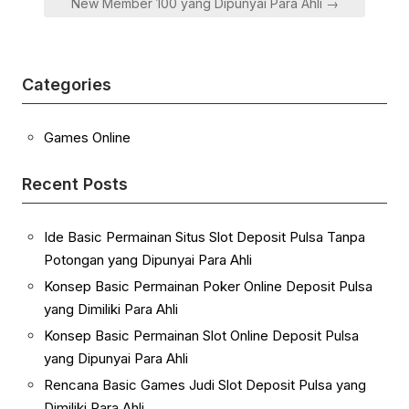
New Member 100 yang Dipunyai Para Ahli →
Categories
Games Online
Recent Posts
Ide Basic Permainan Situs Slot Deposit Pulsa Tanpa
Potongan yang Dipunyai Para Ahli
Konsep Basic Permainan Poker Online Deposit Pulsa
yang Dimiliki Para Ahli
Konsep Basic Permainan Slot Online Deposit Pulsa
yang Dipunyai Para Ahli
Rencana Basic Games Judi Slot Deposit Pulsa yang
Dimiliki Para Ahli