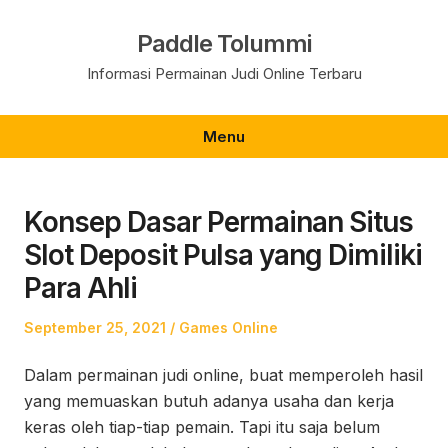
Skip
to
Paddle Tolummi
content
Informasi Permainan Judi Online Terbaru
Menu
Konsep Dasar Permainan Situs
Slot Deposit Pulsa yang Dimiliki
Para Ahli
Posted
Posted
September 25, 2021
Games Online
on
in
Dalam permainan judi online, buat memperoleh hasil
yang memuaskan butuh adanya usaha dan kerja
keras oleh tiap-tiap pemain. Tapi itu saja belum