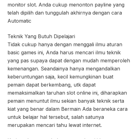
monitor slot. Anda cukup menonton payline yang
telah dipilih dan tunggulah akhirnya dengan cara
Automatic
Teknik Yang Butuh Dipelajari
Tidak cukup hanya dengan menggali ilmu aturan
basic games ini, Anda harus mencari ilmu teknik
yang pas supaya dapat dengan mudah memperoleh
kemenangan. Seandainya hanya mengandalkan
keberuntungan saja, kecil kemungkinan buat
pemain dapat berkembang, utk dapat
memaksimalkan taruhan slot online ini, diharapkan
pemain menuntut ilmu sekian banyak teknik serta
kiat yang benar dalam Bermain Ada beraneka cara
untuk belajar hal tersebut, salah satunya
merupakan mencari tahu lewat internet.