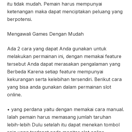
itu tidak mudah. Pemain harus mempunyai
ketenangan maka dapat menciptakan peluang yang
berpotensi.
Mengawali Games Dengan Mudah
Ada 2 cara yang dapat Anda gunakan untuk
melakukan permainan ini, dengan memakai feature
tersebut Anda dapat merasakan pengalaman yang
Berbeda Karena setiap feature mempunyai
kekurangan serta kelebihan tersendiri. Berikut cara
yang bisa anda gunakan dalam permainan slot
online.
• yang perdana yaitu dengan memakai cara manual.
Ialah pemain harus memasang jumlah taruhan
lebih-lebih Dulu setelah itu dapat menekan tombol