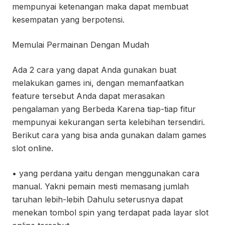
mempunyai ketenangan maka dapat membuat
kesempatan yang berpotensi.
Memulai Permainan Dengan Mudah
Ada 2 cara yang dapat Anda gunakan buat
melakukan games ini, dengan memanfaatkan
feature tersebut Anda dapat merasakan
pengalaman yang Berbeda Karena tiap-tiap fitur
mempunyai kekurangan serta kelebihan tersendiri.
Berikut cara yang bisa anda gunakan dalam games
slot online.
• yang perdana yaitu dengan menggunakan cara
manual. Yakni pemain mesti memasang jumlah
taruhan lebih-lebih Dahulu seterusnya dapat
menekan tombol spin yang terdapat pada layar slot