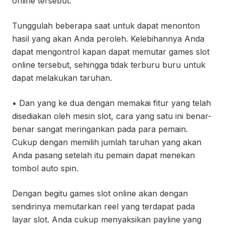
online tersebut.
Tunggulah beberapa saat untuk dapat menonton
hasil yang akan Anda peroleh. Kelebihannya Anda
dapat mengontrol kapan dapat memutar games slot
online tersebut, sehingga tidak terburu buru untuk
dapat melakukan taruhan.
• Dan yang ke dua dengan memakai fitur yang telah
disediakan oleh mesin slot, cara yang satu ini benar-
benar sangat meringankan pada para pemain.
Cukup dengan memilih jumlah taruhan yang akan
Anda pasang setelah itu pemain dapat menekan
tombol auto spin.
Dengan begitu games slot online akan dengan
sendirinya memutarkan reel yang terdapat pada
layar slot. Anda cukup menyaksikan payline yang