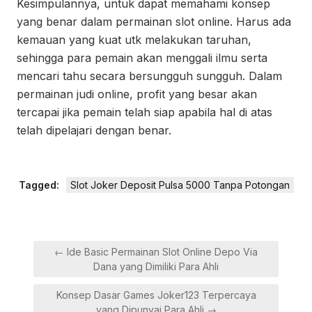
Kesimpulannya, untuk dapat memahami konsep
yang benar dalam permainan slot online. Harus ada
kemauan yang kuat utk melakukan taruhan,
sehingga para pemain akan menggali ilmu serta
mencari tahu secara bersungguh sungguh. Dalam
permainan judi online, profit yang besar akan
tercapai jika pemain telah siap apabila hal di atas
telah dipelajari dengan benar.
Tagged:
Slot Joker Deposit Pulsa 5000 Tanpa Potongan
Post
← Ide Basic Permainan Slot Online Depo Via
navigation
Dana yang Dimiliki Para Ahli
Konsep Dasar Games Joker123 Terpercaya
yang Dipunyai Para Ahli →