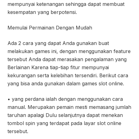
mempunyai ketenangan sehingga dapat membuat
kesempatan yang berpotensi.
Memulai Permainan Dengan Mudah
Ada 2 cara yang dapat Anda gunakan buat
melakukan games ini, dengan menggunakan feature
tersebut Anda dapat merasakan pengalaman yang
Berlainan Karena tiap-tiap fitur mempunyai
kekurangan serta kelebihan tersendiri. Berikut cara
yang bisa anda gunakan dalam games slot online.
• yang perdana ialah dengan menggunakan cara
manual. Merupakan pemain mesti memasang jumlah
taruhan apalagi Dulu selanjutnya dapat menekan
tombol spin yang terdapat pada layar slot online
tersebut.