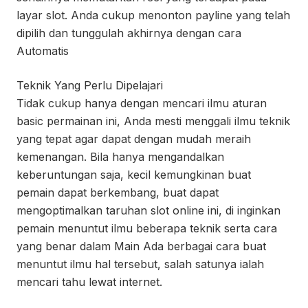
layar slot. Anda cukup menonton payline yang telah
dipilih dan tunggulah akhirnya dengan cara
Automatis
Teknik Yang Perlu Dipelajari
Tidak cukup hanya dengan mencari ilmu aturan
basic permainan ini, Anda mesti menggali ilmu teknik
yang tepat agar dapat dengan mudah meraih
kemenangan. Bila hanya mengandalkan
keberuntungan saja, kecil kemungkinan buat
pemain dapat berkembang, buat dapat
mengoptimalkan taruhan slot online ini, di inginkan
pemain menuntut ilmu beberapa teknik serta cara
yang benar dalam Main Ada berbagai cara buat
menuntut ilmu hal tersebut, salah satunya ialah
mencari tahu lewat internet.