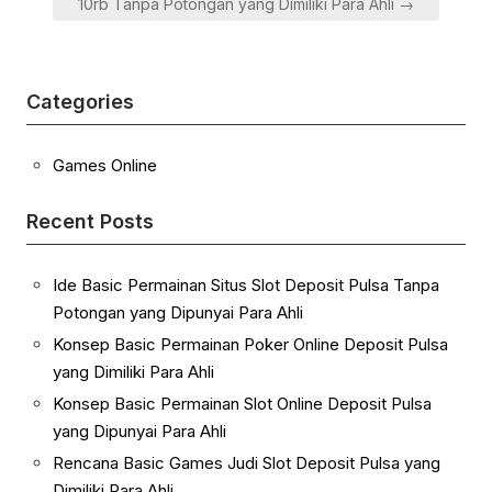
10rb Tanpa Potongan yang Dimiliki Para Ahli →
Categories
Games Online
Recent Posts
Ide Basic Permainan Situs Slot Deposit Pulsa Tanpa
Potongan yang Dipunyai Para Ahli
Konsep Basic Permainan Poker Online Deposit Pulsa
yang Dimiliki Para Ahli
Konsep Basic Permainan Slot Online Deposit Pulsa
yang Dipunyai Para Ahli
Rencana Basic Games Judi Slot Deposit Pulsa yang
Dimiliki Para Ahli