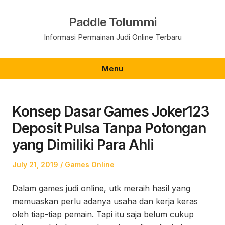
Skip
to
Paddle Tolummi
content
Informasi Permainan Judi Online Terbaru
Menu
Konsep Dasar Games Joker123
Deposit Pulsa Tanpa Potongan
yang Dimiliki Para Ahli
Posted
Posted
July 21, 2019
Games Online
on
in
Dalam games judi online, utk meraih hasil yang
memuaskan perlu adanya usaha dan kerja keras
oleh tiap-tiap pemain. Tapi itu saja belum cukup