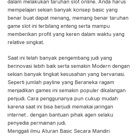
dalam melakukan taruhan slot online. Anda harus
mempelajari sekian banyak konsep basic yang
benar buat dapat menang, memang benar taruhan
game slot ini terbilang enteng serta mampu
memberikan profit yang keren dalam waktu yang
relative singkat.
Saat ini telah banyak pengembang judi yang
berinovasi lebih baik serta semakin Modern dengan
sekian banyak tingkat kesusahan yang bervariasi.
Seperti jumlah payline yang Beraneka ragam
menjadikan games ini semakin populer dikalangan
penjudi. Cara penggunanya pun cukup mudah
karena saat ini bisa berjudi memakai jaringan
internet . dengan bantuan pihak agen selaku
penyedia permainan judi.
Menggali ilmu Aturan Basic Secara Mandiri