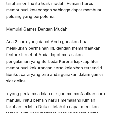
taruhan online itu tidak mudah. Pemain harus
mempunyai ketenangan sehingga dapat membuat
peluang yang berpotensi.
Memulai Games Dengan Mudah
Ada 2 cara yang dapat Anda gunakan buat
melakukan permainan ini, dengan memanfaatkan
feature tersebut Anda dapat merasakan
pengalaman yang Berbeda Karena tiap-tiap fitur
mempunyai kekurangan serta kelebihan tersendiri.
Berikut cara yang bisa anda gunakan dalam games
slot online.
• yang pertama adalah dengan memanfaatkan cara
manual. Yaitu pemain harus memasang jumlah
taruhan terlebih Dulu setelah itu dapat menekan