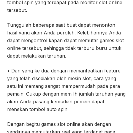
tombol spin yang terdapat pada monitor slot online
tersebut.
Tunggulah beberapa saat buat dapat menonton
hasil yang akan Anda peroleh. Kelebihannya Anda
dapat mengontrol kapan dapat memutar games slot
online tersebut, sehingga tidak terburu buru untuk
dapat melakukan taruhan.
• Dan yang ke dua dengan memanfaatkan feature
yang telah disediakan oleh mesin slot, cara yang
satu ini memang sangat mempermudah pada para
pemain. Cukup dengan memilih jumlah taruhan yang
akan Anda pasang kemudian pemain dapat
menekan tombol auto spin.
Dengan begitu games slot online akan dengan
sendirinya memutarkan reel yang terdapat pada