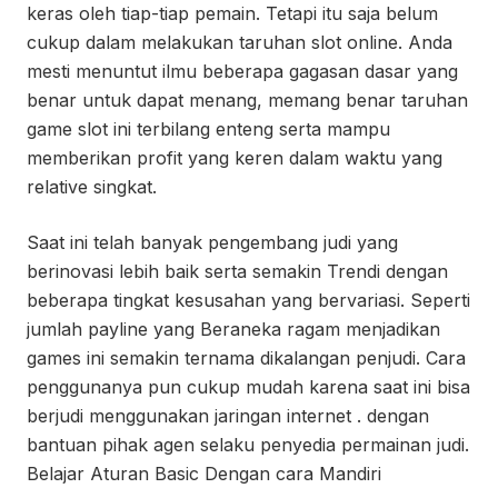
keras oleh tiap-tiap pemain. Tetapi itu saja belum
cukup dalam melakukan taruhan slot online. Anda
mesti menuntut ilmu beberapa gagasan dasar yang
benar untuk dapat menang, memang benar taruhan
game slot ini terbilang enteng serta mampu
memberikan profit yang keren dalam waktu yang
relative singkat.
Saat ini telah banyak pengembang judi yang
berinovasi lebih baik serta semakin Trendi dengan
beberapa tingkat kesusahan yang bervariasi. Seperti
jumlah payline yang Beraneka ragam menjadikan
games ini semakin ternama dikalangan penjudi. Cara
penggunanya pun cukup mudah karena saat ini bisa
berjudi menggunakan jaringan internet . dengan
bantuan pihak agen selaku penyedia permainan judi.
Belajar Aturan Basic Dengan cara Mandiri