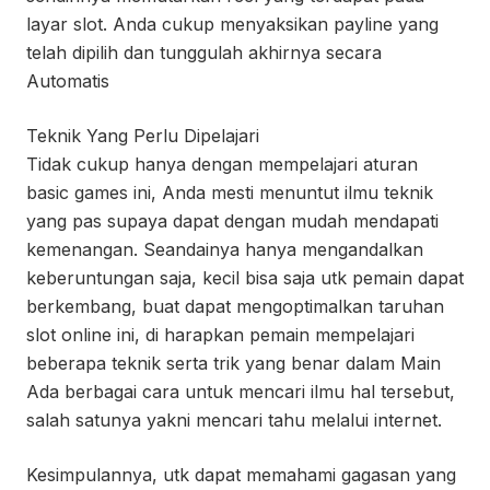
layar slot. Anda cukup menyaksikan payline yang
telah dipilih dan tunggulah akhirnya secara
Automatis
Teknik Yang Perlu Dipelajari
Tidak cukup hanya dengan mempelajari aturan
basic games ini, Anda mesti menuntut ilmu teknik
yang pas supaya dapat dengan mudah mendapati
kemenangan. Seandainya hanya mengandalkan
keberuntungan saja, kecil bisa saja utk pemain dapat
berkembang, buat dapat mengoptimalkan taruhan
slot online ini, di harapkan pemain mempelajari
beberapa teknik serta trik yang benar dalam Main
Ada berbagai cara untuk mencari ilmu hal tersebut,
salah satunya yakni mencari tahu melalui internet.
Kesimpulannya, utk dapat memahami gagasan yang