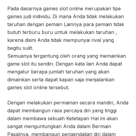
Pada dasarnya games slot online merupakan tipe
games judi individu. Di mana Anda tidak melakukan
taruhan dengan pemain Lainnya para pemain tidak
butuh terburu buru untuk melakukan taruhan ,
karena disini Anda tidak mempunyai rival yang
begitu sulit.
Semuanya tergantung oleh orang yang memainkan
game slot itu sendiri. Dengan kata lain Anda dapat
mengatur berapa jumlah taruhan yang akan
dimainkan serta dapat kapan saja menjalankan
games slot online tersebut.
Dengan melakukan permainan secara mandiri, Anda
dapat membangun rasa percaya diri yang tinggi
dalam membawa sebuah Ketetapan Hal ini akan
sangat menguntungkan Anda dalam Bermain
Pasalnya, membangun pengendalian diri dalam