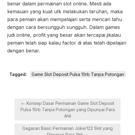
benar dalam permainan slot online. Mesti ada
kemauan yang kuat utk melakukan taruhan, maka
para pemain akan mempelajari serta mencari tahu
dengan cara bersungguh sungguh. Dalam games
judi online, profit yang besar akan tercapai jikalau
pemain telah siap kalau factor di atas telah dipelajari
dengan benar.
Tagged:
Game Slot Deposit Pulsa 10rb Tanpa Potongan
Post
← Konsep Dasar Permainan Game Slot Deposit
navigation
Pulsa 10rb Tanpa Potongan yang Dipunyai Para
Ahli
Gagasan Basic Permainan Joker123 Slot yang
Dipunyai Para Ahli →