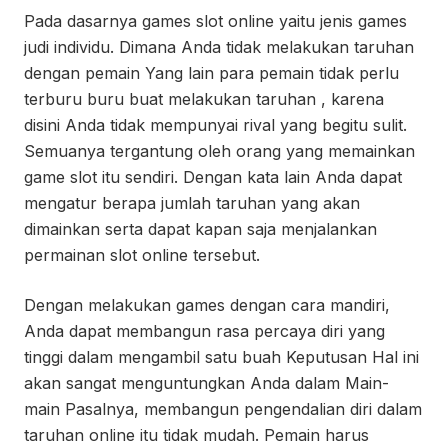
Pada dasarnya games slot online yaitu jenis games
judi individu. Dimana Anda tidak melakukan taruhan
dengan pemain Yang lain para pemain tidak perlu
terburu buru buat melakukan taruhan , karena
disini Anda tidak mempunyai rival yang begitu sulit.
Semuanya tergantung oleh orang yang memainkan
game slot itu sendiri. Dengan kata lain Anda dapat
mengatur berapa jumlah taruhan yang akan
dimainkan serta dapat kapan saja menjalankan
permainan slot online tersebut.
Dengan melakukan games dengan cara mandiri,
Anda dapat membangun rasa percaya diri yang
tinggi dalam mengambil satu buah Keputusan Hal ini
akan sangat menguntungkan Anda dalam Main-
main Pasalnya, membangun pengendalian diri dalam
taruhan online itu tidak mudah. Pemain harus