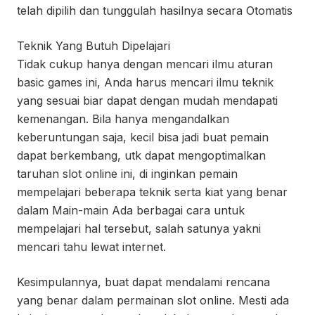
telah dipilih dan tunggulah hasilnya secara Otomatis
Teknik Yang Butuh Dipelajari
Tidak cukup hanya dengan mencari ilmu aturan
basic games ini, Anda harus mencari ilmu teknik
yang sesuai biar dapat dengan mudah mendapati
kemenangan. Bila hanya mengandalkan
keberuntungan saja, kecil bisa jadi buat pemain
dapat berkembang, utk dapat mengoptimalkan
taruhan slot online ini, di inginkan pemain
mempelajari beberapa teknik serta kiat yang benar
dalam Main-main Ada berbagai cara untuk
mempelajari hal tersebut, salah satunya yakni
mencari tahu lewat internet.
Kesimpulannya, buat dapat mendalami rencana
yang benar dalam permainan slot online. Mesti ada