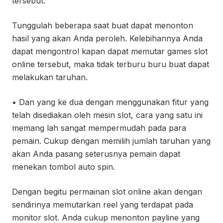
tersebut.
Tunggulah beberapa saat buat dapat menonton
hasil yang akan Anda peroleh. Kelebihannya Anda
dapat mengontrol kapan dapat memutar games slot
online tersebut, maka tidak terburu buru buat dapat
melakukan taruhan.
• Dan yang ke dua dengan menggunakan fitur yang
telah disediakan oleh mesin slot, cara yang satu ini
memang lah sangat mempermudah pada para
pemain. Cukup dengan memilih jumlah taruhan yang
akan Anda pasang seterusnya pemain dapat
menekan tombol auto spin.
Dengan begitu permainan slot online akan dengan
sendirinya memutarkan reel yang terdapat pada
monitor slot. Anda cukup menonton payline yang