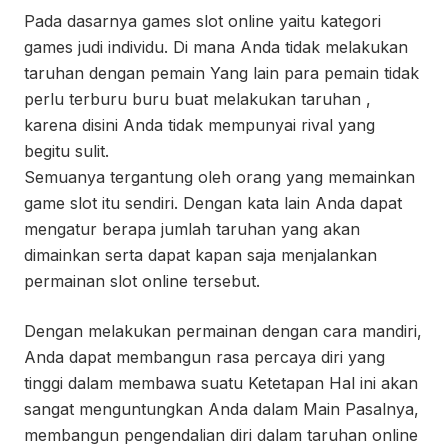
Pada dasarnya games slot online yaitu kategori
games judi individu. Di mana Anda tidak melakukan
taruhan dengan pemain Yang lain para pemain tidak
perlu terburu buru buat melakukan taruhan ,
karena disini Anda tidak mempunyai rival yang
begitu sulit.
Semuanya tergantung oleh orang yang memainkan
game slot itu sendiri. Dengan kata lain Anda dapat
mengatur berapa jumlah taruhan yang akan
dimainkan serta dapat kapan saja menjalankan
permainan slot online tersebut.
Dengan melakukan permainan dengan cara mandiri,
Anda dapat membangun rasa percaya diri yang
tinggi dalam membawa suatu Ketetapan Hal ini akan
sangat menguntungkan Anda dalam Main Pasalnya,
membangun pengendalian diri dalam taruhan online