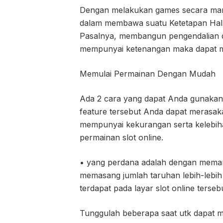
Dengan melakukan games secara mandi
dalam membawa suatu Ketetapan Hal
Pasalnya, membangun pengendalian di
mempunyai ketenangan maka dapat m
Memulai Permainan Dengan Mudah
Ada 2 cara yang dapat Anda gunakan
feature tersebut Anda dapat merasak
mempunyai kekurangan serta kelebiha
permainan slot online.
• yang perdana adalah dengan mema
memasang jumlah taruhan lebih-lebih
terdapat pada layar slot online terseb
Tunggulah beberapa saat utk dapat m