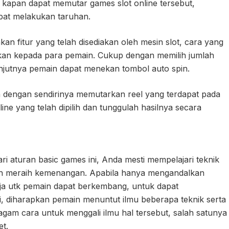
kapan dapat memutar games slot online tersebut,
apat melakukan taruhan.
 fitur yang telah disediakan oleh mesin slot, cara yang
kan kepada para pemain. Cukup dengan memilih jumlah
njutnya pemain dapat menekan tombol auto spin.
n dengan sendirinya memutarkan reel yang terdapat pada
ne yang telah dipilih dan tunggulah hasilnya secara
 aturan basic games ini, Anda mesti mempelajari teknik
h meraih kemenangan. Apabila hanya mengandalkan
aja utk pemain dapat berkembang, untuk dapat
i, diharapkan pemain menuntut ilmu beberapa teknik serta
gam cara untuk menggali ilmu hal tersebut, salah satunya
t.