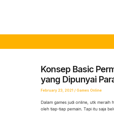
Skip
to
content
Konsep Basic Perm
yang Dipunyai Para
Posted
Posted
February 23, 2021
Games Online
on
in
Dalam games judi online, utk meraih
oleh tiap-tiap pemain. Tapi itu saja 