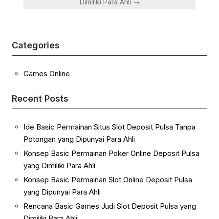
Dimiliki Para Ahli →
Categories
Games Online
Recent Posts
Ide Basic Permainan Situs Slot Deposit Pulsa Tanpa
Potongan yang Dipunyai Para Ahli
Konsep Basic Permainan Poker Online Deposit Pulsa
yang Dimiliki Para Ahli
Konsep Basic Permainan Slot Online Deposit Pulsa
yang Dipunyai Para Ahli
Rencana Basic Games Judi Slot Deposit Pulsa yang
Dimiliki Para Ahli