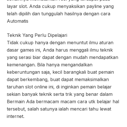
layar slot. Anda cukup menyaksikan payline yang
telah dipilih dan tunggulah hasilnya dengan cara
Automatis
Teknik Yang Perlu Dipelajari
Tidak cukup hanya dengan menuntut ilmu aturan
dasar games ini, Anda harus menggali ilmu teknik
yang serasi biar dapat dengan mudah mendapatkan
kemenangan. Bila hanya mengandalkan
keberuntungan saja, kecil barangkali buat pemain
dapat berkembang, buat dapat memaksimalkan
taruhan slot online ini, di inginkan pemain belajar
sekian banyak teknik serta trik yang benar dalam
Bermain Ada bermacam macam cara utk belajar hal
tersebut, salah satunya ialah mencari tahu lewat
internet.