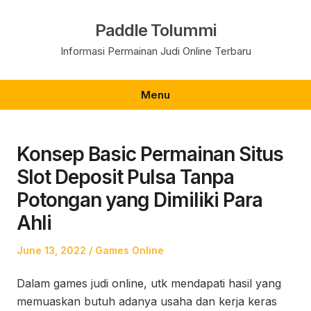
Skip
to
Paddle Tolummi
content
Informasi Permainan Judi Online Terbaru
Menu
Konsep Basic Permainan Situs
Slot Deposit Pulsa Tanpa
Potongan yang Dimiliki Para
Ahli
Posted
Posted
June 13, 2022
Games Online
on
in
Dalam games judi online, utk mendapati hasil yang
memuaskan butuh adanya usaha dan kerja keras