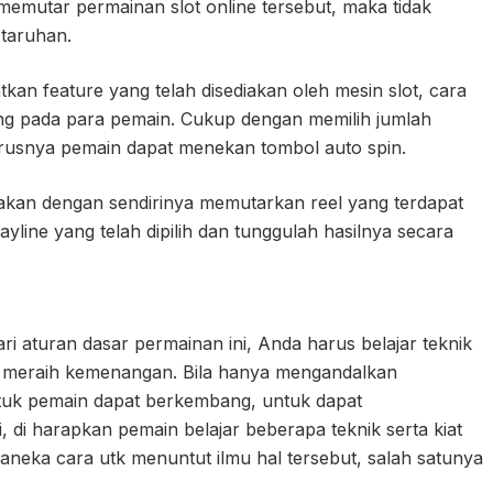
emutar permainan slot online tersebut, maka tidak
taruhan.
n feature yang telah disediakan oleh mesin slot, cara
ng pada para pemain. Cukup dengan memilih jumlah
rusnya pemain dapat menekan tombol auto spin.
 akan dengan sendirinya memutarkan reel yang terdapat
ayline yang telah dipilih dan tunggulah hasilnya secara
 aturan dasar permainan ini, Anda harus belajar teknik
h meraih kemenangan. Bila hanya mengandalkan
untuk pemain dapat berkembang, untuk dapat
, di harapkan pemain belajar beberapa teknik serta kiat
neka cara utk menuntut ilmu hal tersebut, salah satunya