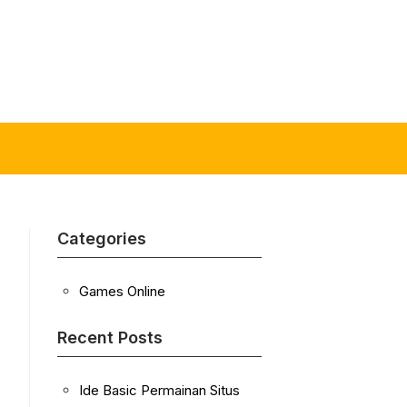
Categories
Games Online
Recent Posts
Ide Basic Permainan Situs