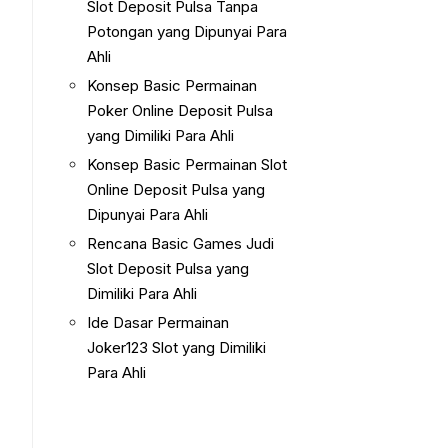
Slot Deposit Pulsa Tanpa
Potongan yang Dipunyai Para
Ahli
Konsep Basic Permainan
Poker Online Deposit Pulsa
yang Dimiliki Para Ahli
Konsep Basic Permainan Slot
Online Deposit Pulsa yang
Dipunyai Para Ahli
Rencana Basic Games Judi
Slot Deposit Pulsa yang
Dimiliki Para Ahli
Ide Dasar Permainan
Joker123 Slot yang Dimiliki
Para Ahli