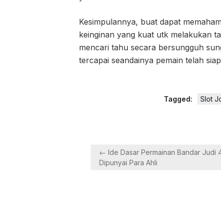
Kesimpulannya, buat dapat memahami 
keinginan yang kuat utk melakukan t
mencari tahu secara bersungguh sung
tercapai seandainya pemain telah siap 
Tagged:
Slot 
Post
← Ide Dasar Permainan Bandar Judi 
navigation
Dipunyai Para Ahli