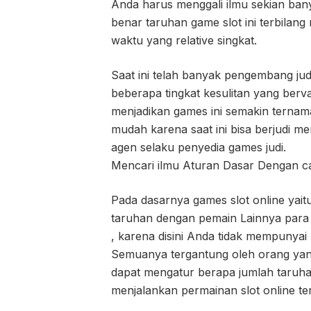
Anda harus menggali ilmu sekian ba
benar taruhan game slot ini terbila
waktu yang relative singkat.
Saat ini telah banyak pengembang jud
beberapa tingkat kesulitan yang berv
menjadikan games ini semakin ternam
mudah karena saat ini bisa berjudi m
agen selaku penyedia games judi.
Mencari ilmu Aturan Dasar Dengan ca
Pada dasarnya games slot online yait
taruhan dengan pemain Lainnya para 
, karena disini Anda tidak mempunyai r
Semuanya tergantung oleh orang yang
dapat mengatur berapa jumlah taruha
menjalankan permainan slot online te