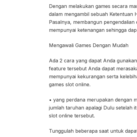
Dengan melakukan games secara mandi
dalam mengambil sebuah Ketentuan H
Pasalnya, membangun pengendalian di
mempunyai ketenangan sehingga dapa
Mengawali Games Dengan Mudah
Ada 2 cara yang dapat Anda gunakan
feature tersebut Anda dapat merasak
mempunyai kekurangan serta kelebiha
games slot online.
• yang perdana merupakan dengan m
jumlah taruhan apalagi Dulu setelah 
slot online tersebut.
Tunggulah beberapa saat untuk dapa