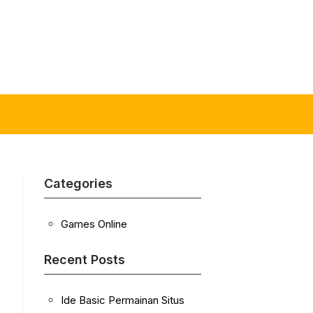
Categories
Games Online
Recent Posts
Ide Basic Permainan Situs