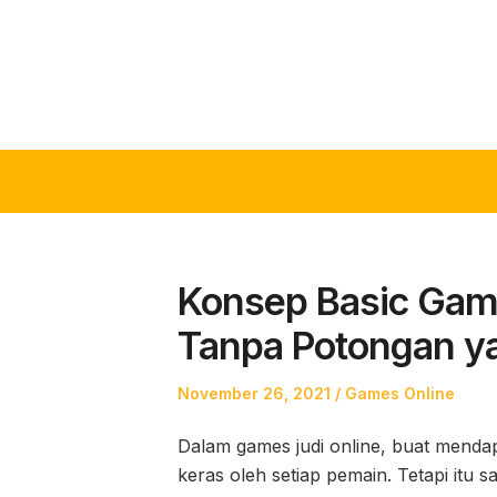
Skip
to
content
Konsep Basic Game
Tanpa Potongan ya
Posted
Posted
November 26, 2021
Games Online
on
in
Dalam games judi online, buat menda
keras oleh setiap pemain. Tetapi itu 