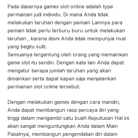
Pada dasarnya games slot online adalah type
permainan judi individu. Di mana Anda tidak
melakukan taruhan dengan pemain Lainnya para
pemain tidak perlu terburu buru untuk melakukan
taruhan , karena disini Anda tidak mempunyai rival
yang begitu sulit.
Semuanya tergantung oleh orang yang memainkan
game slot itu sendiri. Dengan kata lain Anda dapat
mengatur berapa jumlah taruhan yang akan
dimainkan serta dapat kapan saja menjalankan
permainan slot online tersebut.
Dengan melakukan games dengan cara mandiri,
Anda dapat membangun rasa percaya diri yang
tinggi dalam mengambil satu buah Keputusan Hal ini
akan sangat menguntungkan Anda dalam Main
Pasalnya, membangun pengendalian diri dalam