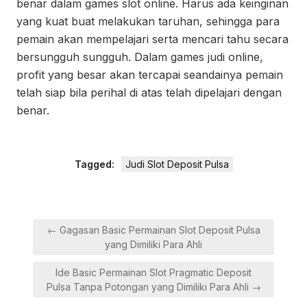
benar dalam games slot online. Harus ada keinginan
yang kuat buat melakukan taruhan, sehingga para
pemain akan mempelajari serta mencari tahu secara
bersungguh sungguh. Dalam games judi online,
profit yang besar akan tercapai seandainya pemain
telah siap bila perihal di atas telah dipelajari dengan
benar.
Tagged:
Judi Slot Deposit Pulsa
Post
← Gagasan Basic Permainan Slot Deposit Pulsa
navigation
yang Dimiliki Para Ahli
Ide Basic Permainan Slot Pragmatic Deposit
Pulsa Tanpa Potongan yang Dimiliki Para Ahli →