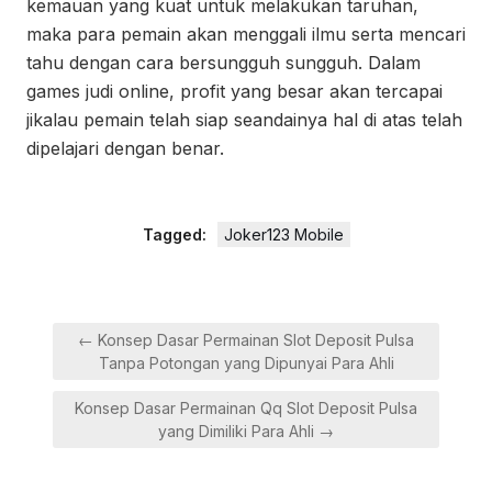
kemauan yang kuat untuk melakukan taruhan,
maka para pemain akan menggali ilmu serta mencari
tahu dengan cara bersungguh sungguh. Dalam
games judi online, profit yang besar akan tercapai
jikalau pemain telah siap seandainya hal di atas telah
dipelajari dengan benar.
Tagged:
Joker123 Mobile
Post
← Konsep Dasar Permainan Slot Deposit Pulsa
navigation
Tanpa Potongan yang Dipunyai Para Ahli
Konsep Dasar Permainan Qq Slot Deposit Pulsa
yang Dimiliki Para Ahli →