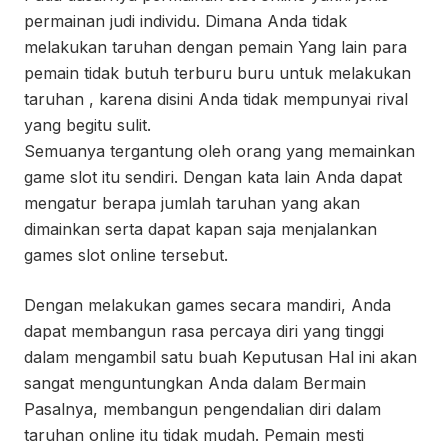
permainan judi individu. Dimana Anda tidak
melakukan taruhan dengan pemain Yang lain para
pemain tidak butuh terburu buru untuk melakukan
taruhan , karena disini Anda tidak mempunyai rival
yang begitu sulit.
Semuanya tergantung oleh orang yang memainkan
game slot itu sendiri. Dengan kata lain Anda dapat
mengatur berapa jumlah taruhan yang akan
dimainkan serta dapat kapan saja menjalankan
games slot online tersebut.
Dengan melakukan games secara mandiri, Anda
dapat membangun rasa percaya diri yang tinggi
dalam mengambil satu buah Keputusan Hal ini akan
sangat menguntungkan Anda dalam Bermain
Pasalnya, membangun pengendalian diri dalam
taruhan online itu tidak mudah. Pemain mesti