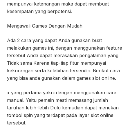
mempunyai ketenangan maka dapat membuat
kesempatan yang berpotensi.
Mengawali Games Dengan Mudah
Ada 2 cara yang dapat Anda gunakan buat
melakukan games ini, dengan menggunakan feature
tersebut Anda dapat merasakan pengalaman yang
Tidak sama Karena tiap-tiap fitur mempunyai
kekurangan serta kelebihan tersendiri. Berikut cara
yang bisa anda gunakan dalam games slot online.
• yang pertama yakni dengan menggunakan cara
manual. Yaitu pemain mesti memasang jumlah
taruhan lebih-lebih Dulu kemudian dapat menekan
tombol spin yang terdapat pada layar slot online
tersebut.