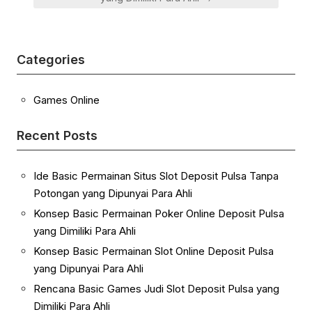
Categories
Games Online
Recent Posts
Ide Basic Permainan Situs Slot Deposit Pulsa Tanpa
Potongan yang Dipunyai Para Ahli
Konsep Basic Permainan Poker Online Deposit Pulsa
yang Dimiliki Para Ahli
Konsep Basic Permainan Slot Online Deposit Pulsa
yang Dipunyai Para Ahli
Rencana Basic Games Judi Slot Deposit Pulsa yang
Dimiliki Para Ahli