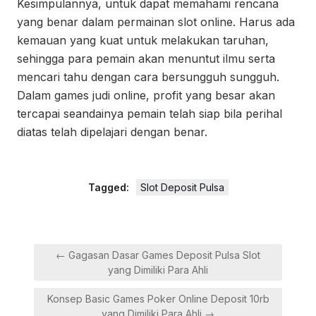
Kesimpulannya, untuk dapat memahami rencana
yang benar dalam permainan slot online. Harus ada
kemauan yang kuat untuk melakukan taruhan,
sehingga para pemain akan menuntut ilmu serta
mencari tahu dengan cara bersungguh sungguh.
Dalam games judi online, profit yang besar akan
tercapai seandainya pemain telah siap bila perihal
diatas telah dipelajari dengan benar.
Tagged:
Slot Deposit Pulsa
Post
← Gagasan Dasar Games Deposit Pulsa Slot
navigation
yang Dimiliki Para Ahli
Konsep Basic Games Poker Online Deposit 10rb
yang Dimiliki Para Ahli →