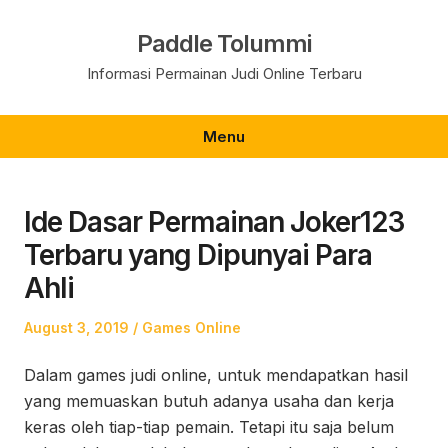
Skip
to
Paddle Tolummi
content
Informasi Permainan Judi Online Terbaru
Menu
Ide Dasar Permainan Joker123
Terbaru yang Dipunyai Para
Ahli
Posted
Posted
August 3, 2019
Games Online
on
in
Dalam games judi online, untuk mendapatkan hasil
yang memuaskan butuh adanya usaha dan kerja
keras oleh tiap-tiap pemain. Tetapi itu saja belum