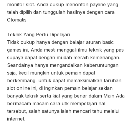
monitor slot. Anda cukup menonton payline yang
telah dipilih dan tunggulah hasilnya dengan cara
Otomatis
Teknik Yang Perlu Dipelajari
Tidak cukup hanya dengan belajar aturan basic
games ini, Anda mesti menggali ilmu teknik yang pas
supaya dapat dengan mudah meraih kemenangan.
Seandainya hanya mengandalkan keberuntungan
saja, kecil mungkin untuk pemain dapat
berkembang, untuk dapat memaksimalkan taruhan
slot online ini, di inginkan pemain belajar sekian
banyak teknik serta kiat yang benar dalam Main Ada
bermacam macam cara utk mempelajari hal
tersebut, salah satunya ialah mencari tahu melalui
internet.