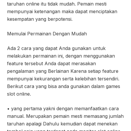
taruhan online itu tidak mudah. Pemain mesti
mempunyai ketenangan maka dapat menciptakan
kesempatan yang berpotensi.
Memulai Permainan Dengan Mudah
Ada 2 cara yang dapat Anda gunakan untuk
melakukan permainan ini, dengan menggunakan
feature tersebut Anda dapat merasakan
pengalaman yang Berlainan Karena setiap feature
mempunyai kekurangan serta kelebihan tersendiri.
Berikut cara yang bisa anda gunakan dalam games
slot online.
• yang pertama yakni dengan memanfaatkan cara
manual. Merupakan pemain mesti memasang jumlah
taruhan apalagi Dahulu kemudian dapat menekan