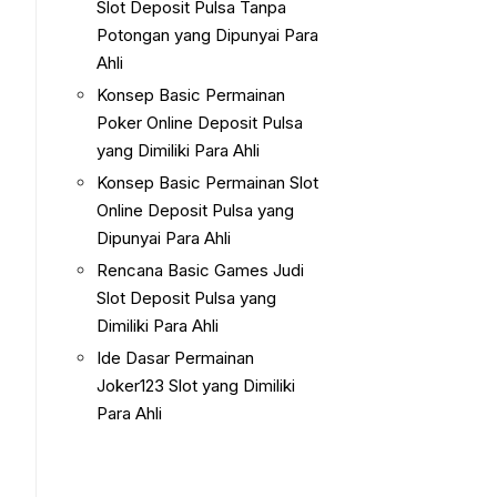
Slot Deposit Pulsa Tanpa
Potongan yang Dipunyai Para
Ahli
Konsep Basic Permainan
Poker Online Deposit Pulsa
yang Dimiliki Para Ahli
Konsep Basic Permainan Slot
Online Deposit Pulsa yang
Dipunyai Para Ahli
Rencana Basic Games Judi
Slot Deposit Pulsa yang
Dimiliki Para Ahli
Ide Dasar Permainan
Joker123 Slot yang Dimiliki
Para Ahli