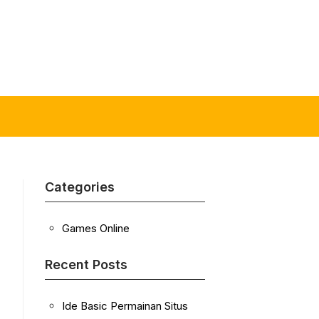
Categories
Games Online
Recent Posts
Ide Basic Permainan Situs