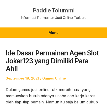
Skip
to
Paddle Tolummi
content
Informasi Permainan Judi Online Terbaru
Menu
Ide Dasar Permainan Agen Slot
Joker123 yang Dimiliki Para
Ahli
Posted
Posted
September 18, 2021
Games Online
on
in
Dalam games judi online, utk meraih hasil yang
memuaskan butuh adanya usaha dan kerja keras
oleh tiap-tiap pemain. Namun itu saja belum cukup