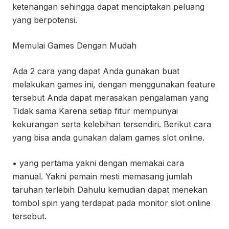
ketenangan sehingga dapat menciptakan peluang
yang berpotensi.
Memulai Games Dengan Mudah
Ada 2 cara yang dapat Anda gunakan buat
melakukan games ini, dengan menggunakan feature
tersebut Anda dapat merasakan pengalaman yang
Tidak sama Karena setiap fitur mempunyai
kekurangan serta kelebihan tersendiri. Berikut cara
yang bisa anda gunakan dalam games slot online.
• yang pertama yakni dengan memakai cara
manual. Yakni pemain mesti memasang jumlah
taruhan terlebih Dahulu kemudian dapat menekan
tombol spin yang terdapat pada monitor slot online
tersebut.