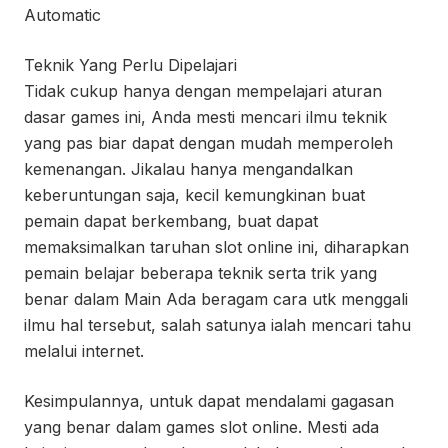
Automatic
Teknik Yang Perlu Dipelajari
Tidak cukup hanya dengan mempelajari aturan
dasar games ini, Anda mesti mencari ilmu teknik
yang pas biar dapat dengan mudah memperoleh
kemenangan. Jikalau hanya mengandalkan
keberuntungan saja, kecil kemungkinan buat
pemain dapat berkembang, buat dapat
memaksimalkan taruhan slot online ini, diharapkan
pemain belajar beberapa teknik serta trik yang
benar dalam Main Ada beragam cara utk menggali
ilmu hal tersebut, salah satunya ialah mencari tahu
melalui internet.
Kesimpulannya, untuk dapat mendalami gagasan
yang benar dalam games slot online. Mesti ada