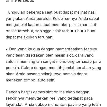
online tersebut.
Tunggulah beberapa saat buat dapat melihat hasil
yang akan Anda peroleh. Kelebihannya Anda dapat
mengontrol kapan dapat memutar permainan slot
online tersebut, sehingga tidak terburu buru buat
dapat melakukan taruhan.
• Dan yang ke dua dengan memanfaatkan feature
yang telah disediakan oleh mesin slot, cara yang
satu ini memang lah sangat menolong terhadap para
pemain. Cukup dengan memilih jumlah taruhan yang
akan Anda pasang selanjutnya pemain dapat
menekan tombol auto spin.
Dengan begitu games slot online akan dengan
sendirinya memutarkan reel yang terdapat pada
layar slot. Anda cukup menonton payline yang telah