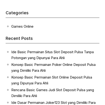
Categories
Games Online
Recent Posts
Ide Basic Permainan Situs Slot Deposit Pulsa Tanpa
Potongan yang Dipunyai Para Ahli
Konsep Basic Permainan Poker Online Deposit Pulsa
yang Dimiliki Para Ahli
Konsep Basic Permainan Slot Online Deposit Pulsa
yang Dipunyai Para Ahli
Rencana Basic Games Judi Slot Deposit Pulsa yang
Dimiliki Para Ahli
Ide Dasar Permainan Joker123 Slot yang Dimiliki Para