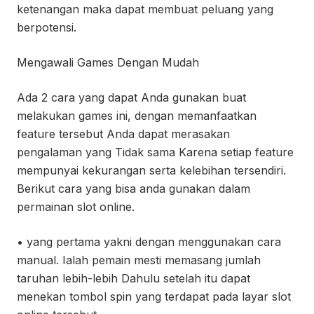
ketenangan maka dapat membuat peluang yang
berpotensi.
Mengawali Games Dengan Mudah
Ada 2 cara yang dapat Anda gunakan buat
melakukan games ini, dengan memanfaatkan
feature tersebut Anda dapat merasakan
pengalaman yang Tidak sama Karena setiap feature
mempunyai kekurangan serta kelebihan tersendiri.
Berikut cara yang bisa anda gunakan dalam
permainan slot online.
• yang pertama yakni dengan menggunakan cara
manual. Ialah pemain mesti memasang jumlah
taruhan lebih-lebih Dahulu setelah itu dapat
menekan tombol spin yang terdapat pada layar slot