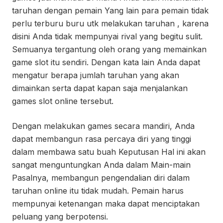
taruhan dengan pemain Yang lain para pemain tidak
perlu terburu buru utk melakukan taruhan , karena
disini Anda tidak mempunyai rival yang begitu sulit.
Semuanya tergantung oleh orang yang memainkan
game slot itu sendiri. Dengan kata lain Anda dapat
mengatur berapa jumlah taruhan yang akan
dimainkan serta dapat kapan saja menjalankan
games slot online tersebut.
Dengan melakukan games secara mandiri, Anda
dapat membangun rasa percaya diri yang tinggi
dalam membawa satu buah Keputusan Hal ini akan
sangat menguntungkan Anda dalam Main-main
Pasalnya, membangun pengendalian diri dalam
taruhan online itu tidak mudah. Pemain harus
mempunyai ketenangan maka dapat menciptakan
peluang yang berpotensi.