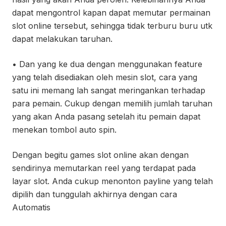
dapat mengontrol kapan dapat memutar permainan
slot online tersebut, sehingga tidak terburu buru utk
dapat melakukan taruhan.
• Dan yang ke dua dengan menggunakan feature
yang telah disediakan oleh mesin slot, cara yang
satu ini memang lah sangat meringankan terhadap
para pemain. Cukup dengan memilih jumlah taruhan
yang akan Anda pasang setelah itu pemain dapat
menekan tombol auto spin.
Dengan begitu games slot online akan dengan
sendirinya memutarkan reel yang terdapat pada
layar slot. Anda cukup menonton payline yang telah
dipilih dan tunggulah akhirnya dengan cara
Automatis