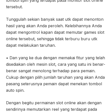
tombol spin yang terdapat pada monitor slot online
tersebut.
Tunggulah sekian banyak saat utk dapat menonton
hasil yang akan Anda peroleh. Kelebihannya Anda
dapat mengontrol kapan dapat memutar games slot
online tersebut, sehingga tidak terburu buru utk
dapat melakukan taruhan.
• Dan yang ke dua dengan memakai fitur yang telah
disediakan oleh mesin slot, cara yang satu ini benar-
benar sangat menolong terhadap para pemain.
Cukup dengan pilih jumlah taruhan yang akan Anda
pasang seterusnya pemain dapat menekan tombol
auto spin.
Dengan begitu permainan slot online akan dengan
sendirinya memutarkan reel yang terdapat pada