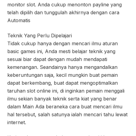
monitor slot. Anda cukup menonton payline yang
telah dipilih dan tunggulah akhirnya dengan cara
Automatis
Teknik Yang Perlu Dipelajari
Tidak cukup hanya dengan mencari ilmu aturan
basic games ini, Anda mesti belajar teknik yang
sesuai biar dapat dengan mudah mendapati
kemenangan. Seandainya hanya mengandalkan
keberuntungan saja, kecil mungkin buat pemain
dapat berkembang, buat dapat mengoptimalkan
taruhan slot online ini, di inginkan pemain menggali
ilmu sekian banyak teknik serta kiat yang benar
dalam Main Ada beraneka cara buat mencari ilmu
hal tersebut, salah satunya ialah mencari tahu lewat
internet.