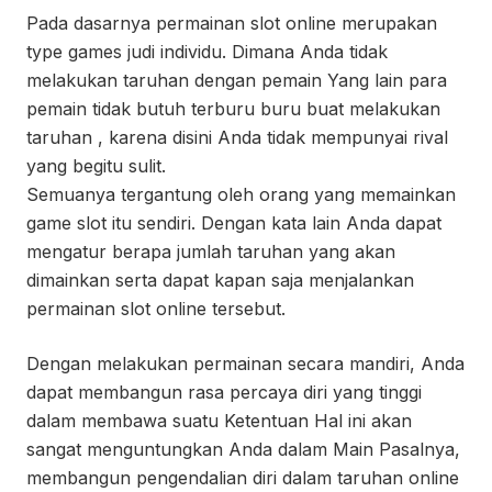
Pada dasarnya permainan slot online merupakan
type games judi individu. Dimana Anda tidak
melakukan taruhan dengan pemain Yang lain para
pemain tidak butuh terburu buru buat melakukan
taruhan , karena disini Anda tidak mempunyai rival
yang begitu sulit.
Semuanya tergantung oleh orang yang memainkan
game slot itu sendiri. Dengan kata lain Anda dapat
mengatur berapa jumlah taruhan yang akan
dimainkan serta dapat kapan saja menjalankan
permainan slot online tersebut.
Dengan melakukan permainan secara mandiri, Anda
dapat membangun rasa percaya diri yang tinggi
dalam membawa suatu Ketentuan Hal ini akan
sangat menguntungkan Anda dalam Main Pasalnya,
membangun pengendalian diri dalam taruhan online