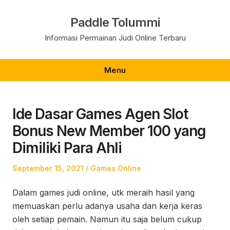
Skip
to
Paddle Tolummi
content
Informasi Permainan Judi Online Terbaru
Menu
Ide Dasar Games Agen Slot
Bonus New Member 100 yang
Dimiliki Para Ahli
Posted
Posted
September 15, 2021
Games Online
on
in
Dalam games judi online, utk meraih hasil yang
memuaskan perlu adanya usaha dan kerja keras
oleh setiap pemain. Namun itu saja belum cukup