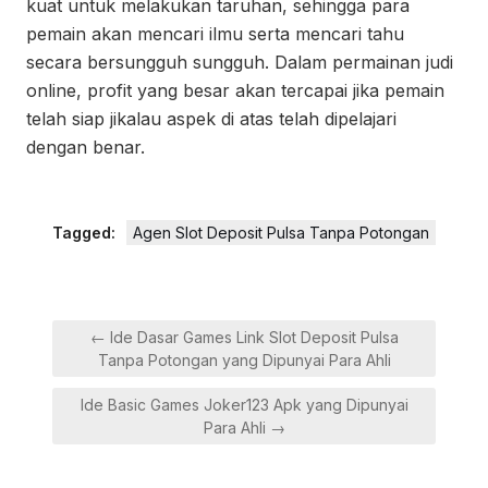
kuat untuk melakukan taruhan, sehingga para
pemain akan mencari ilmu serta mencari tahu
secara bersungguh sungguh. Dalam permainan judi
online, profit yang besar akan tercapai jika pemain
telah siap jikalau aspek di atas telah dipelajari
dengan benar.
Tagged:
Agen Slot Deposit Pulsa Tanpa Potongan
Post
← Ide Dasar Games Link Slot Deposit Pulsa
navigation
Tanpa Potongan yang Dipunyai Para Ahli
Ide Basic Games Joker123 Apk yang Dipunyai
Para Ahli →