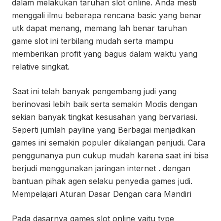
dalam melakukan taruhan slot online. Anda mesti
menggali ilmu beberapa rencana basic yang benar
utk dapat menang, memang lah benar taruhan
game slot ini terbilang mudah serta mampu
memberikan profit yang bagus dalam waktu yang
relative singkat.
Saat ini telah banyak pengembang judi yang
berinovasi lebih baik serta semakin Modis dengan
sekian banyak tingkat kesusahan yang bervariasi.
Seperti jumlah payline yang Berbagai menjadikan
games ini semakin populer dikalangan penjudi. Cara
penggunanya pun cukup mudah karena saat ini bisa
berjudi menggunakan jaringan internet . dengan
bantuan pihak agen selaku penyedia games judi.
Mempelajari Aturan Dasar Dengan cara Mandiri
Pada dasarnya games slot online yaitu type