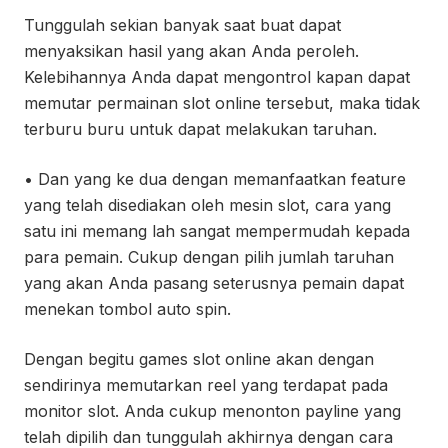
Tunggulah sekian banyak saat buat dapat
menyaksikan hasil yang akan Anda peroleh.
Kelebihannya Anda dapat mengontrol kapan dapat
memutar permainan slot online tersebut, maka tidak
terburu buru untuk dapat melakukan taruhan.
• Dan yang ke dua dengan memanfaatkan feature
yang telah disediakan oleh mesin slot, cara yang
satu ini memang lah sangat mempermudah kepada
para pemain. Cukup dengan pilih jumlah taruhan
yang akan Anda pasang seterusnya pemain dapat
menekan tombol auto spin.
Dengan begitu games slot online akan dengan
sendirinya memutarkan reel yang terdapat pada
monitor slot. Anda cukup menonton payline yang
telah dipilih dan tunggulah akhirnya dengan cara