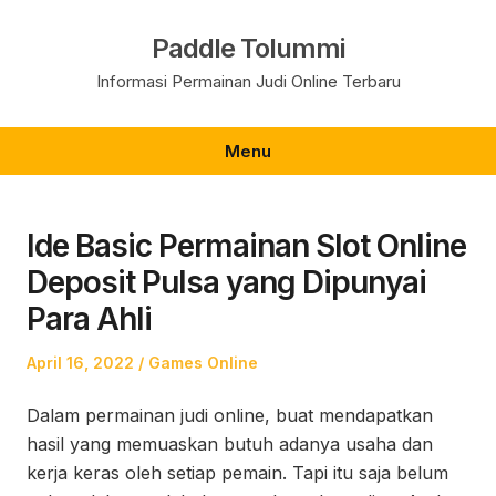
Skip
to
Paddle Tolummi
content
Informasi Permainan Judi Online Terbaru
Menu
Ide Basic Permainan Slot Online
Deposit Pulsa yang Dipunyai
Para Ahli
Posted
Posted
April 16, 2022
Games Online
on
in
Dalam permainan judi online, buat mendapatkan
hasil yang memuaskan butuh adanya usaha dan
kerja keras oleh setiap pemain. Tapi itu saja belum