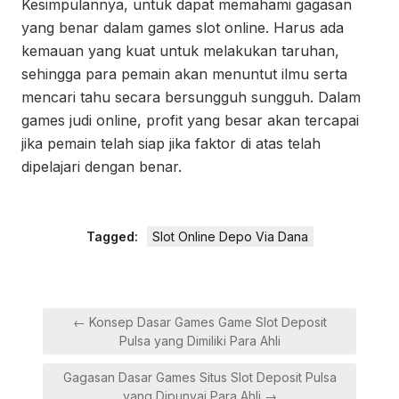
Kesimpulannya, untuk dapat memahami gagasan
yang benar dalam games slot online. Harus ada
kemauan yang kuat untuk melakukan taruhan,
sehingga para pemain akan menuntut ilmu serta
mencari tahu secara bersungguh sungguh. Dalam
games judi online, profit yang besar akan tercapai
jika pemain telah siap jika faktor di atas telah
dipelajari dengan benar.
Tagged:
Slot Online Depo Via Dana
Post
← Konsep Dasar Games Game Slot Deposit
navigation
Pulsa yang Dimiliki Para Ahli
Gagasan Dasar Games Situs Slot Deposit Pulsa
yang Dipunyai Para Ahli →