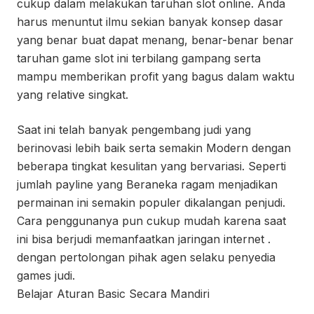
cukup dalam melakukan taruhan slot online. Anda
harus menuntut ilmu sekian banyak konsep dasar
yang benar buat dapat menang, benar-benar benar
taruhan game slot ini terbilang gampang serta
mampu memberikan profit yang bagus dalam waktu
yang relative singkat.
Saat ini telah banyak pengembang judi yang
berinovasi lebih baik serta semakin Modern dengan
beberapa tingkat kesulitan yang bervariasi. Seperti
jumlah payline yang Beraneka ragam menjadikan
permainan ini semakin populer dikalangan penjudi.
Cara penggunanya pun cukup mudah karena saat
ini bisa berjudi memanfaatkan jaringan internet .
dengan pertolongan pihak agen selaku penyedia
games judi.
Belajar Aturan Basic Secara Mandiri