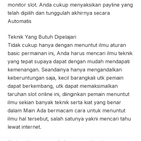
monitor slot. Anda cukup menyaksikan payline yang
telah dipilih dan tunggulah akhirnya secara
Automatis
Teknik Yang Butuh Dipelajari
Tidak cukup hanya dengan menuntut ilmu aturan
basic permainan ini, Anda harus mencari ilmu teknik
yang tepat supaya dapat dengan mudah mendapati
kemenangan. Seandainya hanya mengandalkan
keberuntungan saja, kecil barangkali utk pemain
dapat berkembang, utk dapat memaksimalkan
taruhan slot online ini, diinginkan pemain menuntut
ilmu sekian banyak teknik serta kiat yang benar
dalam Main Ada bermacam cara untuk menuntut
ilmu hal tersebut, salah satunya yakni mencari tahu
lewat internet.