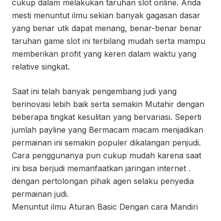
cukup dalam melakukan taruhan slot online. Anda
mesti menuntut ilmu sekian banyak gagasan dasar
yang benar utk dapat menang, benar-benar benar
taruhan game slot ini terbilang mudah serta mampu
memberikan profit yang keren dalam waktu yang
relative singkat.
Saat ini telah banyak pengembang judi yang
berinovasi lebih baik serta semakin Mutahir dengan
beberapa tingkat kesulitan yang bervariasi. Seperti
jumlah payline yang Bermacam macam menjadikan
permainan ini semakin populer dikalangan penjudi.
Cara penggunanya pun cukup mudah karena saat
ini bisa berjudi memanfaatkan jaringan internet .
dengan pertolongan pihak agen selaku penyedia
permainan judi.
Menuntut ilmu Aturan Basic Dengan cara Mandiri