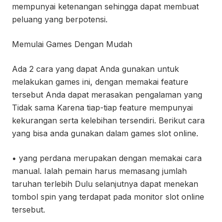
mempunyai ketenangan sehingga dapat membuat
peluang yang berpotensi.
Memulai Games Dengan Mudah
Ada 2 cara yang dapat Anda gunakan untuk
melakukan games ini, dengan memakai feature
tersebut Anda dapat merasakan pengalaman yang
Tidak sama Karena tiap-tiap feature mempunyai
kekurangan serta kelebihan tersendiri. Berikut cara
yang bisa anda gunakan dalam games slot online.
• yang perdana merupakan dengan memakai cara
manual. Ialah pemain harus memasang jumlah
taruhan terlebih Dulu selanjutnya dapat menekan
tombol spin yang terdapat pada monitor slot online
tersebut.