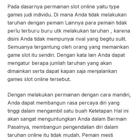
Pada dasarnya permainan slot online yaitu type
games judi individu. Di mana Anda tidak melakukan
taruhan dengan pemain Lainnya para pemain tidak
perlu terburu buru utk melakukan taruhan , karena
disini Anda tidak mempunyai rival yang begitu sulit.
Semuanya tergantung oleh orang yang memainkan
game slot itu sendiri. Dengan kata lain Anda dapat
mengatur berapa jumlah taruhan yang akan
dimainkan serta dapat kapan saja menjalankan
games slot online tersebut.
Dengan melakukan permainan dengan cara mandiri,
Anda dapat membangun rasa percaya diri yang
tinggi dalam mengambil satu buah Ketetapan Hal ini
akan sangat menguntungkan Anda dalam Bermain
Pasalnya, membangun pengendalian diri dalam
taruhan online itu tidak mudah. Pemain mesti