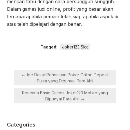
mencari tahu dengan cara bersungguh sungguh.
Dalam games judi online, profit yang besar akan
tercapai apabila pemain telah siap apabila aspek di
atas telah dipelajari dengan benar.
Tagged:
Joker123 Slot
Post
← Ide Dasar Permainan Poker Online Deposit
navigation
Pulsa yang Dipunyai Para Ahli
Rencana Basic Games Joker123 Mobile yang
Dipunyai Para Ahli →
Categories