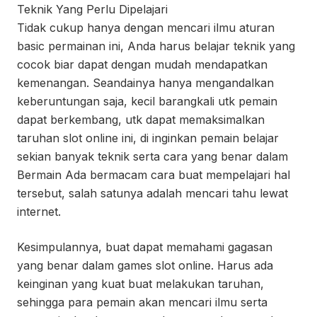
Teknik Yang Perlu Dipelajari
Tidak cukup hanya dengan mencari ilmu aturan
basic permainan ini, Anda harus belajar teknik yang
cocok biar dapat dengan mudah mendapatkan
kemenangan. Seandainya hanya mengandalkan
keberuntungan saja, kecil barangkali utk pemain
dapat berkembang, utk dapat memaksimalkan
taruhan slot online ini, di inginkan pemain belajar
sekian banyak teknik serta cara yang benar dalam
Bermain Ada bermacam cara buat mempelajari hal
tersebut, salah satunya adalah mencari tahu lewat
internet.
Kesimpulannya, buat dapat memahami gagasan
yang benar dalam games slot online. Harus ada
keinginan yang kuat buat melakukan taruhan,
sehingga para pemain akan mencari ilmu serta