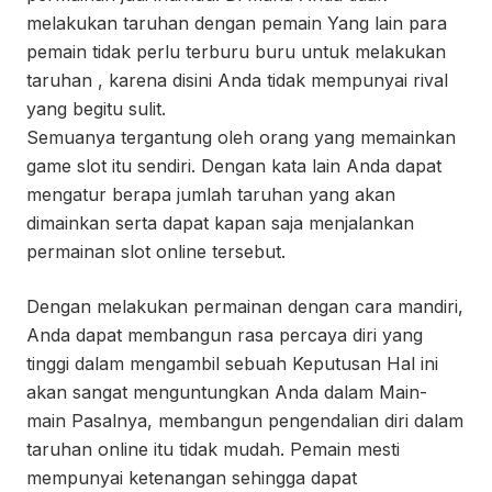
melakukan taruhan dengan pemain Yang lain para
pemain tidak perlu terburu buru untuk melakukan
taruhan , karena disini Anda tidak mempunyai rival
yang begitu sulit.
Semuanya tergantung oleh orang yang memainkan
game slot itu sendiri. Dengan kata lain Anda dapat
mengatur berapa jumlah taruhan yang akan
dimainkan serta dapat kapan saja menjalankan
permainan slot online tersebut.
Dengan melakukan permainan dengan cara mandiri,
Anda dapat membangun rasa percaya diri yang
tinggi dalam mengambil sebuah Keputusan Hal ini
akan sangat menguntungkan Anda dalam Main-
main Pasalnya, membangun pengendalian diri dalam
taruhan online itu tidak mudah. Pemain mesti
mempunyai ketenangan sehingga dapat