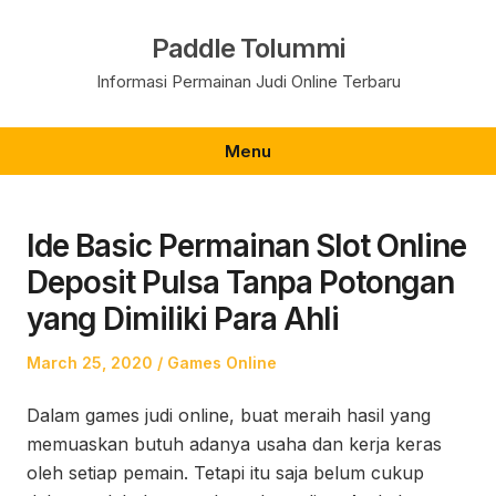
Skip
to
Paddle Tolummi
content
Informasi Permainan Judi Online Terbaru
Menu
Ide Basic Permainan Slot Online
Deposit Pulsa Tanpa Potongan
yang Dimiliki Para Ahli
Posted
Posted
March 25, 2020
Games Online
on
in
Dalam games judi online, buat meraih hasil yang
memuaskan butuh adanya usaha dan kerja keras
oleh setiap pemain. Tetapi itu saja belum cukup