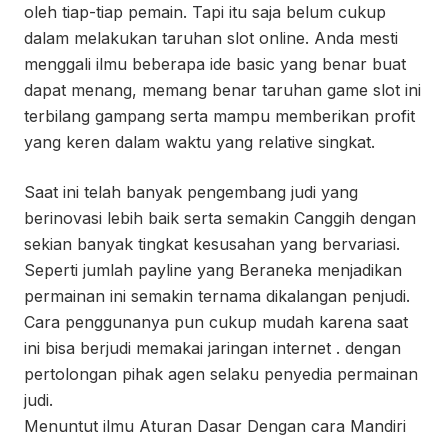
oleh tiap-tiap pemain. Tapi itu saja belum cukup
dalam melakukan taruhan slot online. Anda mesti
menggali ilmu beberapa ide basic yang benar buat
dapat menang, memang benar taruhan game slot ini
terbilang gampang serta mampu memberikan profit
yang keren dalam waktu yang relative singkat.
Saat ini telah banyak pengembang judi yang
berinovasi lebih baik serta semakin Canggih dengan
sekian banyak tingkat kesusahan yang bervariasi.
Seperti jumlah payline yang Beraneka menjadikan
permainan ini semakin ternama dikalangan penjudi.
Cara penggunanya pun cukup mudah karena saat
ini bisa berjudi memakai jaringan internet . dengan
pertolongan pihak agen selaku penyedia permainan
judi.
Menuntut ilmu Aturan Dasar Dengan cara Mandiri