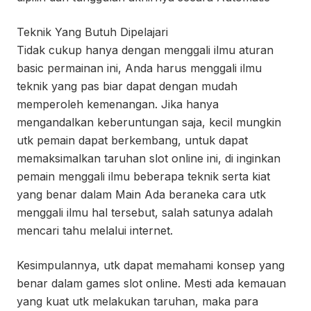
Teknik Yang Butuh Dipelajari
Tidak cukup hanya dengan menggali ilmu aturan
basic permainan ini, Anda harus menggali ilmu
teknik yang pas biar dapat dengan mudah
memperoleh kemenangan. Jika hanya
mengandalkan keberuntungan saja, kecil mungkin
utk pemain dapat berkembang, untuk dapat
memaksimalkan taruhan slot online ini, di inginkan
pemain menggali ilmu beberapa teknik serta kiat
yang benar dalam Main Ada beraneka cara utk
menggali ilmu hal tersebut, salah satunya adalah
mencari tahu melalui internet.
Kesimpulannya, utk dapat memahami konsep yang
benar dalam games slot online. Mesti ada kemauan
yang kuat utk melakukan taruhan, maka para