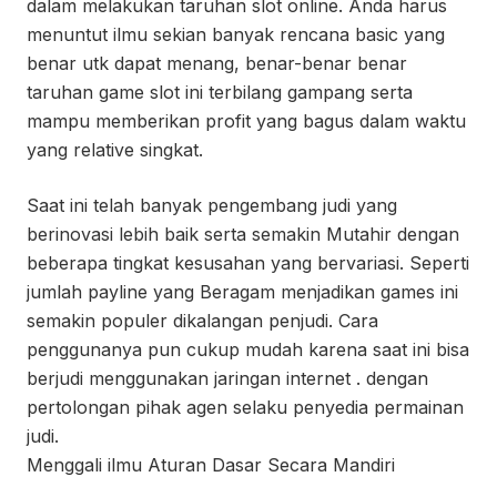
dalam melakukan taruhan slot online. Anda harus
menuntut ilmu sekian banyak rencana basic yang
benar utk dapat menang, benar-benar benar
taruhan game slot ini terbilang gampang serta
mampu memberikan profit yang bagus dalam waktu
yang relative singkat.
Saat ini telah banyak pengembang judi yang
berinovasi lebih baik serta semakin Mutahir dengan
beberapa tingkat kesusahan yang bervariasi. Seperti
jumlah payline yang Beragam menjadikan games ini
semakin populer dikalangan penjudi. Cara
penggunanya pun cukup mudah karena saat ini bisa
berjudi menggunakan jaringan internet . dengan
pertolongan pihak agen selaku penyedia permainan
judi.
Menggali ilmu Aturan Dasar Secara Mandiri