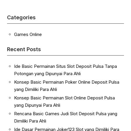
Categories
Games Online
Recent Posts
Ide Basic Permainan Situs Slot Deposit Pulsa Tanpa
Potongan yang Dipunyai Para Ahli
Konsep Basic Permainan Poker Online Deposit Pulsa
yang Dimiliki Para Ahli
Konsep Basic Permainan Slot Online Deposit Pulsa
yang Dipunyai Para Ahli
Rencana Basic Games Judi Slot Deposit Pulsa yang
Dimiliki Para Ahli
Ide Dasar Permainan Joker123 Slot yang Dimiliki Para