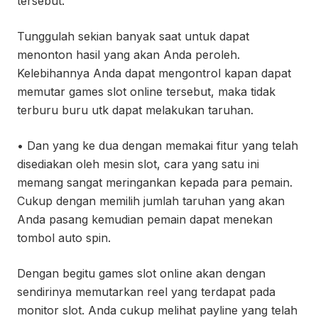
tersebut.
Tunggulah sekian banyak saat untuk dapat
menonton hasil yang akan Anda peroleh.
Kelebihannya Anda dapat mengontrol kapan dapat
memutar games slot online tersebut, maka tidak
terburu buru utk dapat melakukan taruhan.
• Dan yang ke dua dengan memakai fitur yang telah
disediakan oleh mesin slot, cara yang satu ini
memang sangat meringankan kepada para pemain.
Cukup dengan memilih jumlah taruhan yang akan
Anda pasang kemudian pemain dapat menekan
tombol auto spin.
Dengan begitu games slot online akan dengan
sendirinya memutarkan reel yang terdapat pada
monitor slot. Anda cukup melihat payline yang telah