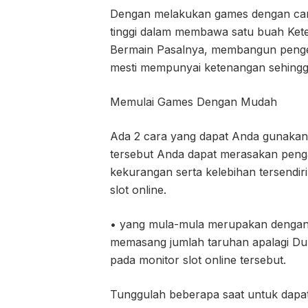
Dengan melakukan games dengan cara
tinggi dalam membawa satu buah Ket
Bermain Pasalnya, membangun pengend
mesti mempunyai ketenangan sehingg
Memulai Games Dengan Mudah
Ada 2 cara yang dapat Anda gunakan
tersebut Anda dapat merasakan peng
kekurangan serta kelebihan tersendir
slot online.
• yang mula-mula merupakan dengan
memasang jumlah taruhan apalagi Du
pada monitor slot online tersebut.
Tunggulah beberapa saat untuk dapat