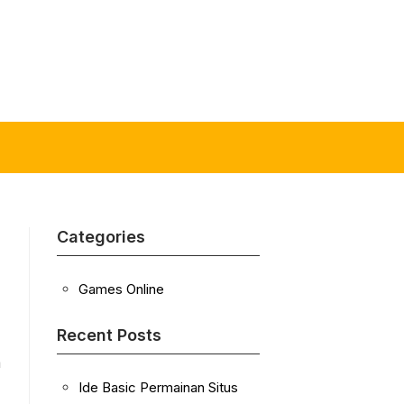
Categories
Games Online
Recent Posts
a
Ide Basic Permainan Situs