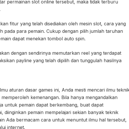
r permainan slot online tersebut, maka tidak terburu
.
 fitur yang telah disediakan oleh mesin slot, cara yang
 pada para pemain. Cukup dengan pilih jumlah taruhan
emain dapat menekan tombol auto spin.
 akan dengan sendirinya memutarkan reel yang terdapat
sikan payline yang telah dipilih dan tunggulah hasilnya
mu aturan dasar games ini, Anda mesti mencari ilmu tekni
ah memperoleh kemenangan. Bila hanya mengandalkan
aja untuk pemain dapat berkembang, buat dapat
i, diinginkan pemain mempelajari sekian banyak teknik
in Ada bermacam cara untuk menuntut ilmu hal tersebut,
ui internet.