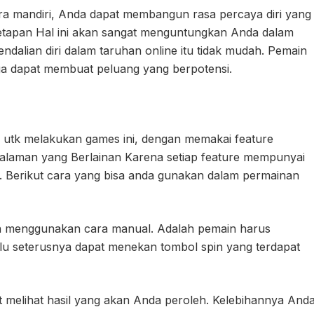
 mandiri, Anda dapat membangun rasa percaya diri yang
etapan Hal ini akan sangat menguntungkan Anda dalam
alian diri dalam taruhan online itu tidak mudah. Pemain
a dapat membuat peluang yang berpotensi.
 utk melakukan games ini, dengan memakai feature
alaman yang Berlainan Karena setiap feature mempunyai
i. Berikut cara yang bisa anda gunakan dalam permainan
 menggunakan cara manual. Adalah pemain harus
lu seterusnya dapat menekan tombol spin yang terdapat
 melihat hasil yang akan Anda peroleh. Kelebihannya And