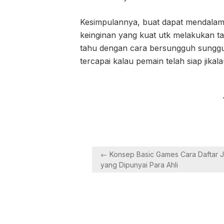
Kesimpulannya, buat dapat mendalami
keinginan yang kuat utk melakukan ta
tahu dengan cara bersungguh sungguh
tercapai kalau pemain telah siap jikal
Post
← Konsep Basic Games Cara Daftar 
navigation
yang Dipunyai Para Ahli