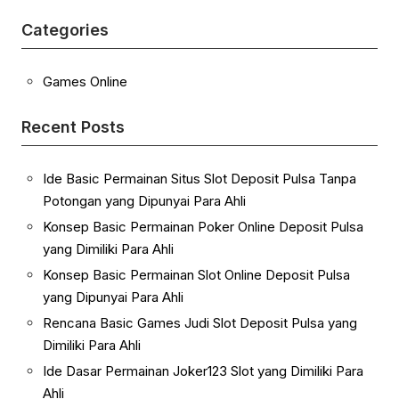
Categories
Games Online
Recent Posts
Ide Basic Permainan Situs Slot Deposit Pulsa Tanpa
Potongan yang Dipunyai Para Ahli
Konsep Basic Permainan Poker Online Deposit Pulsa
yang Dimiliki Para Ahli
Konsep Basic Permainan Slot Online Deposit Pulsa
yang Dipunyai Para Ahli
Rencana Basic Games Judi Slot Deposit Pulsa yang
Dimiliki Para Ahli
Ide Dasar Permainan Joker123 Slot yang Dimiliki Para
Ahli