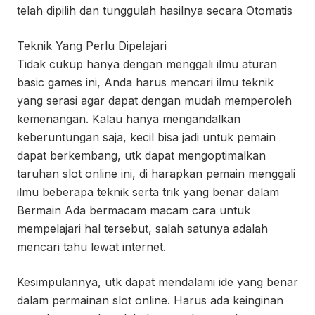
telah dipilih dan tunggulah hasilnya secara Otomatis
Teknik Yang Perlu Dipelajari
Tidak cukup hanya dengan menggali ilmu aturan
basic games ini, Anda harus mencari ilmu teknik
yang serasi agar dapat dengan mudah memperoleh
kemenangan. Kalau hanya mengandalkan
keberuntungan saja, kecil bisa jadi untuk pemain
dapat berkembang, utk dapat mengoptimalkan
taruhan slot online ini, di harapkan pemain menggali
ilmu beberapa teknik serta trik yang benar dalam
Bermain Ada bermacam macam cara untuk
mempelajari hal tersebut, salah satunya adalah
mencari tahu lewat internet.
Kesimpulannya, utk dapat mendalami ide yang benar
dalam permainan slot online. Harus ada keinginan