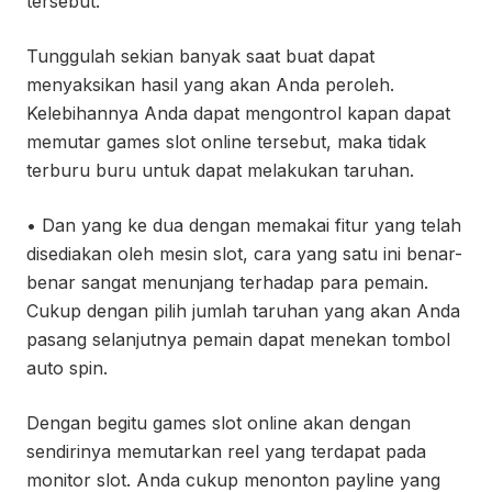
tersebut.
Tunggulah sekian banyak saat buat dapat
menyaksikan hasil yang akan Anda peroleh.
Kelebihannya Anda dapat mengontrol kapan dapat
memutar games slot online tersebut, maka tidak
terburu buru untuk dapat melakukan taruhan.
• Dan yang ke dua dengan memakai fitur yang telah
disediakan oleh mesin slot, cara yang satu ini benar-
benar sangat menunjang terhadap para pemain.
Cukup dengan pilih jumlah taruhan yang akan Anda
pasang selanjutnya pemain dapat menekan tombol
auto spin.
Dengan begitu games slot online akan dengan
sendirinya memutarkan reel yang terdapat pada
monitor slot. Anda cukup menonton payline yang