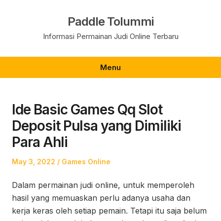
Skip
to
Paddle Tolummi
content
Informasi Permainan Judi Online Terbaru
Menu
Ide Basic Games Qq Slot
Deposit Pulsa yang Dimiliki
Para Ahli
Posted
Posted
May 3, 2022
Games Online
on
in
Dalam permainan judi online, untuk memperoleh
hasil yang memuaskan perlu adanya usaha dan
kerja keras oleh setiap pemain. Tetapi itu saja belum