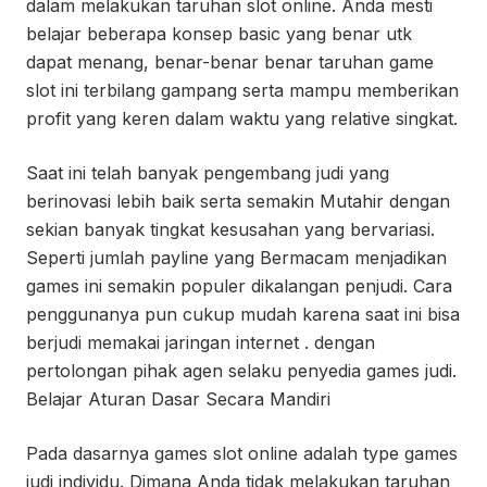
dalam melakukan taruhan slot online. Anda mesti
belajar beberapa konsep basic yang benar utk
dapat menang, benar-benar benar taruhan game
slot ini terbilang gampang serta mampu memberikan
profit yang keren dalam waktu yang relative singkat.
Saat ini telah banyak pengembang judi yang
berinovasi lebih baik serta semakin Mutahir dengan
sekian banyak tingkat kesusahan yang bervariasi.
Seperti jumlah payline yang Bermacam menjadikan
games ini semakin populer dikalangan penjudi. Cara
penggunanya pun cukup mudah karena saat ini bisa
berjudi memakai jaringan internet . dengan
pertolongan pihak agen selaku penyedia games judi.
Belajar Aturan Dasar Secara Mandiri
Pada dasarnya games slot online adalah type games
judi individu. Dimana Anda tidak melakukan taruhan