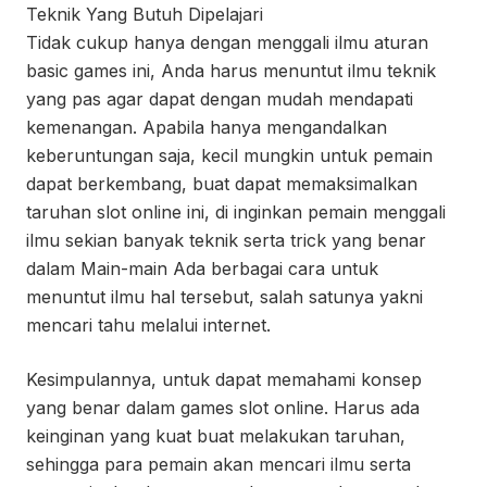
Teknik Yang Butuh Dipelajari
Tidak cukup hanya dengan menggali ilmu aturan
basic games ini, Anda harus menuntut ilmu teknik
yang pas agar dapat dengan mudah mendapati
kemenangan. Apabila hanya mengandalkan
keberuntungan saja, kecil mungkin untuk pemain
dapat berkembang, buat dapat memaksimalkan
taruhan slot online ini, di inginkan pemain menggali
ilmu sekian banyak teknik serta trick yang benar
dalam Main-main Ada berbagai cara untuk
menuntut ilmu hal tersebut, salah satunya yakni
mencari tahu melalui internet.
Kesimpulannya, untuk dapat memahami konsep
yang benar dalam games slot online. Harus ada
keinginan yang kuat buat melakukan taruhan,
sehingga para pemain akan mencari ilmu serta