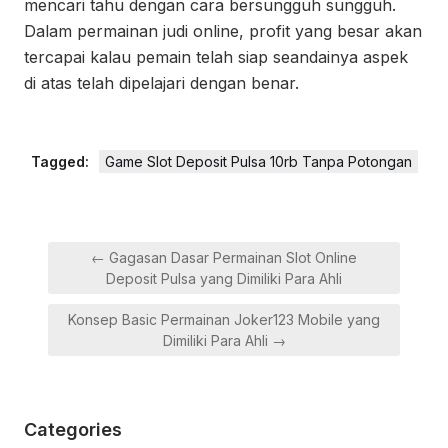
mencari tahu dengan cara bersungguh sungguh.
Dalam permainan judi online, profit yang besar akan
tercapai kalau pemain telah siap seandainya aspek
di atas telah dipelajari dengan benar.
Tagged:
Game Slot Deposit Pulsa 10rb Tanpa Potongan
Post
← Gagasan Dasar Permainan Slot Online
navigation
Deposit Pulsa yang Dimiliki Para Ahli
Konsep Basic Permainan Joker123 Mobile yang
Dimiliki Para Ahli →
Categories