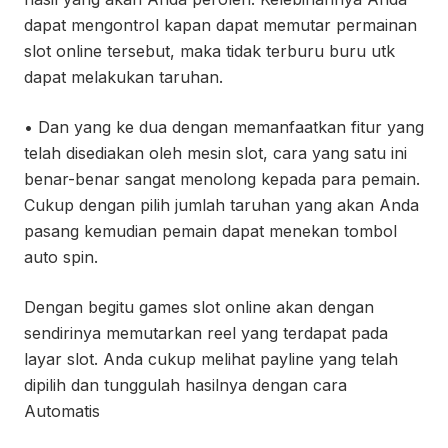
dapat mengontrol kapan dapat memutar permainan
slot online tersebut, maka tidak terburu buru utk
dapat melakukan taruhan.
• Dan yang ke dua dengan memanfaatkan fitur yang
telah disediakan oleh mesin slot, cara yang satu ini
benar-benar sangat menolong kepada para pemain.
Cukup dengan pilih jumlah taruhan yang akan Anda
pasang kemudian pemain dapat menekan tombol
auto spin.
Dengan begitu games slot online akan dengan
sendirinya memutarkan reel yang terdapat pada
layar slot. Anda cukup melihat payline yang telah
dipilih dan tunggulah hasilnya dengan cara
Automatis