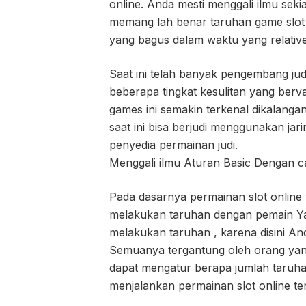
online. Anda mesti menggali ilmu sek
memang lah benar taruhan game slot 
yang bagus dalam waktu yang relative
Saat ini telah banyak pengembang jud
beberapa tingkat kesulitan yang berva
games ini semakin terkenal dikalang
saat ini bisa berjudi menggunakan jar
penyedia permainan judi.
Menggali ilmu Aturan Basic Dengan c
Pada dasarnya permainan slot online y
melakukan taruhan dengan pemain Yan
melakukan taruhan , karena disini And
Semuanya tergantung oleh orang yang
dapat mengatur berapa jumlah taruha
menjalankan permainan slot online te