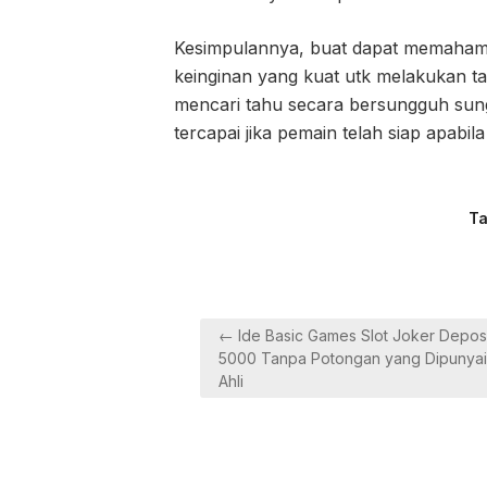
Kesimpulannya, buat dapat memahami 
keinginan yang kuat utk melakukan t
mencari tahu secara bersungguh sung
tercapai jika pemain telah siap apabila
T
Post
← Ide Basic Games Slot Joker Deposi
navigation
5000 Tanpa Potongan yang Dipunyai
Ahli