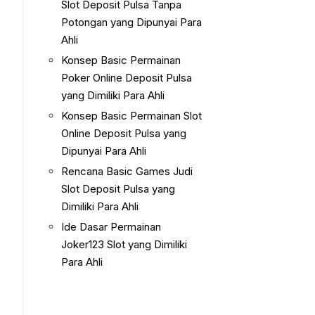
Slot Deposit Pulsa Tanpa
Potongan yang Dipunyai Para
Ahli
Konsep Basic Permainan
Poker Online Deposit Pulsa
yang Dimiliki Para Ahli
Konsep Basic Permainan Slot
Online Deposit Pulsa yang
Dipunyai Para Ahli
Rencana Basic Games Judi
Slot Deposit Pulsa yang
Dimiliki Para Ahli
Ide Dasar Permainan
Joker123 Slot yang Dimiliki
Para Ahli