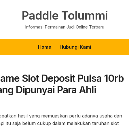
Paddle Tolummi
Informasi Permainan Judi Online Terbaru
Home
Hubungi Kami
ame Slot Deposit Pulsa 10rb
ng Dipunyai Para Ahli
dapatkan hasil yang memuaskan perlu adanya usaha dan
tapi itu saja belum cukup dalam melakukan taruhan slot