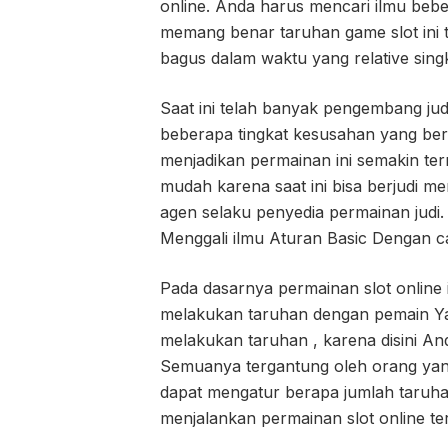
online. Anda harus mencari ilmu beb
memang benar taruhan game slot ini
bagus dalam waktu yang relative singk
Saat ini telah banyak pengembang jud
beberapa tingkat kesusahan yang ber
menjadikan permainan ini semakin te
mudah karena saat ini bisa berjudi m
agen selaku penyedia permainan judi.
Menggali ilmu Aturan Basic Dengan c
Pada dasarnya permainan slot online i
melakukan taruhan dengan pemain Yan
melakukan taruhan , karena disini And
Semuanya tergantung oleh orang yang
dapat mengatur berapa jumlah taruha
menjalankan permainan slot online te