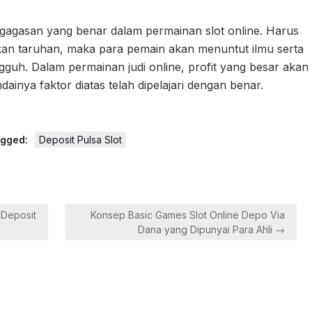
gagasan yang benar dalam permainan slot online. Harus
an taruhan, maka para pemain akan menuntut ilmu serta
guh. Dalam permainan judi online, profit yang besar akan
ndainya faktor diatas telah dipelajari dengan benar.
gged:
Deposit Pulsa Slot
 Deposit
Konsep Basic Games Slot Online Depo Via
Dana yang Dipunyai Para Ahli →