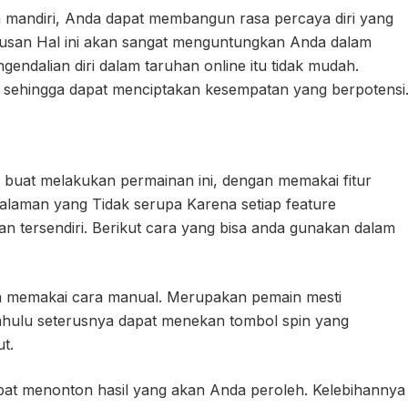
mandiri, Anda dapat membangun rasa percaya diri yang
tusan Hal ini akan sangat menguntungkan Anda dalam
ndalian diri dalam taruhan online itu tidak mudah.
sehingga dapat menciptakan kesempatan yang berpotensi
buat melakukan permainan ini, dengan memakai fitur
laman yang Tidak serupa Karena setiap feature
n tersendiri. Berikut cara yang bisa anda gunakan dalam
 memakai cara manual. Merupakan pemain mesti
ahulu seterusnya dapat menekan tombol spin yang
ut.
pat menonton hasil yang akan Anda peroleh. Kelebihannya