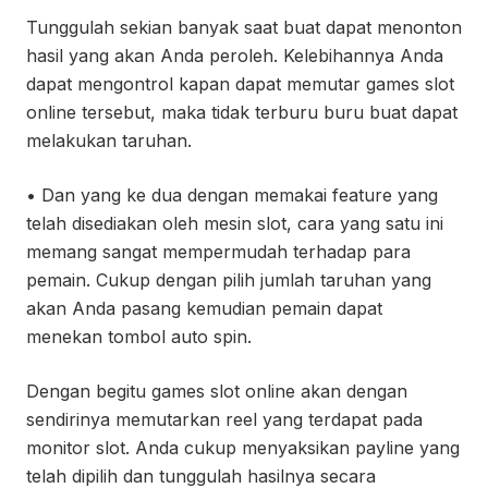
Tunggulah sekian banyak saat buat dapat menonton
hasil yang akan Anda peroleh. Kelebihannya Anda
dapat mengontrol kapan dapat memutar games slot
online tersebut, maka tidak terburu buru buat dapat
melakukan taruhan.
• Dan yang ke dua dengan memakai feature yang
telah disediakan oleh mesin slot, cara yang satu ini
memang sangat mempermudah terhadap para
pemain. Cukup dengan pilih jumlah taruhan yang
akan Anda pasang kemudian pemain dapat
menekan tombol auto spin.
Dengan begitu games slot online akan dengan
sendirinya memutarkan reel yang terdapat pada
monitor slot. Anda cukup menyaksikan payline yang
telah dipilih dan tunggulah hasilnya secara