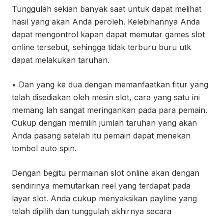
Tunggulah sekian banyak saat untuk dapat melihat
hasil yang akan Anda peroleh. Kelebihannya Anda
dapat mengontrol kapan dapat memutar games slot
online tersebut, sehingga tidak terburu buru utk
dapat melakukan taruhan.
• Dan yang ke dua dengan memanfaatkan fitur yang
telah disediakan oleh mesin slot, cara yang satu ini
memang lah sangat meringankan pada para pemain.
Cukup dengan memilih jumlah taruhan yang akan
Anda pasang setelah itu pemain dapat menekan
tombol auto spin.
Dengan begitu permainan slot online akan dengan
sendirinya memutarkan reel yang terdapat pada
layar slot. Anda cukup menyaksikan payline yang
telah dipilih dan tunggulah akhirnya secara