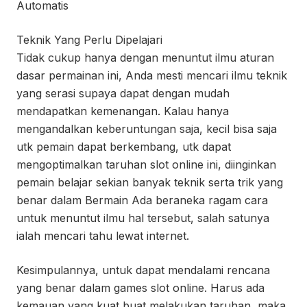
Automatis
Teknik Yang Perlu Dipelajari
Tidak cukup hanya dengan menuntut ilmu aturan
dasar permainan ini, Anda mesti mencari ilmu teknik
yang serasi supaya dapat dengan mudah
mendapatkan kemenangan. Kalau hanya
mengandalkan keberuntungan saja, kecil bisa saja
utk pemain dapat berkembang, utk dapat
mengoptimalkan taruhan slot online ini, diinginkan
pemain belajar sekian banyak teknik serta trik yang
benar dalam Bermain Ada beraneka ragam cara
untuk menuntut ilmu hal tersebut, salah satunya
ialah mencari tahu lewat internet.
Kesimpulannya, untuk dapat mendalami rencana
yang benar dalam games slot online. Harus ada
kemauan yang kuat buat melakukan taruhan, maka