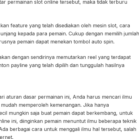
r permainan slot online tersebut, maka tidak terburu
n feature yang telah disediakan oleh mesin slot, cara
nunjang kepada para pemain. Cukup dengan memilih jumla
rusnya pemain dapat menekan tombol auto spin.
 akan dengan sendirinya memutarkan reel yang terdapat
on payline yang telah dipilih dan tunggulah hasilnya
i aturan dasar permainan ini, Anda harus mencari ilmu
an mudah memperoleh kemenangan. Jika hanya
ecil mungkin saja buat pemain dapat berkembang, untuk
line ini, diinginkan pemain menuntut ilmu beberapa teknik
Ada berbagai cara untuk menggali ilmu hal tersebut, salah
ernet.