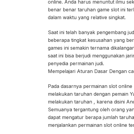
online. Anda harus menuntut ilmu se
benar benar taruhan game slot ini t
dalam waktu yang relative singkat.
Saat ini telah banyak pengembang jud
beberapa tingkat kesusahan yang ber
games ini semakin ternama dikalang
saat ini bisa berjudi menggunakan jar
penyedia permainan judi.
Mempelajari Aturan Dasar Dengan ca
Pada dasarnya permainan slot online 
melakukan taruhan dengan pemain Yan
melakukan taruhan , karena disini And
Semuanya tergantung oleh orang yang
dapat mengatur berapa jumlah taruha
menjalankan permainan slot online te