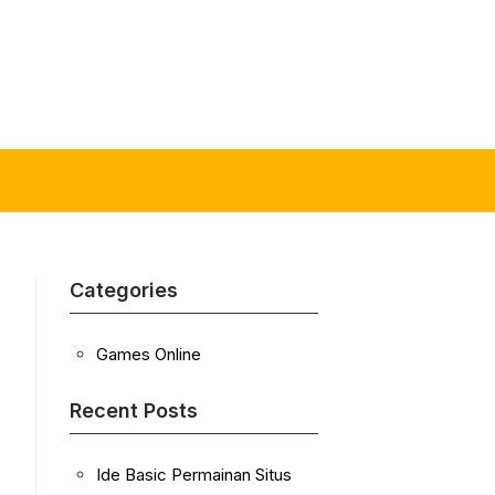
Categories
Games Online
Recent Posts
Ide Basic Permainan Situs