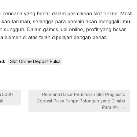
rencana yang benar dalam permainan slot online. Mesti
ukan taruhan, sehingga para pemain akan menggali ilmu
 sungguh. Dalam games judi online, profit yang besar
ka elemen di atas telah dipelajari dengan benar.
ed:
Slot Online Deposit Pulsa
a 5000
Rencana Dasar Permainan Slot Pragmatic
li
Deposit Pulsa Tanpa Potongan yang Dimiliki
Para Ahli →