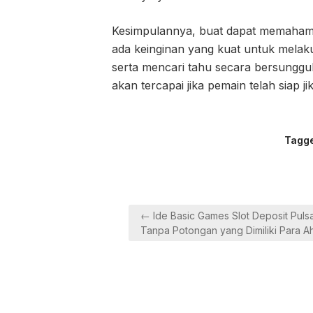
Kesimpulannya, buat dapat memahami 
ada keinginan yang kuat untuk melak
serta mencari tahu secara bersungguh
akan tercapai jika pemain telah siap ji
Tagg
Post
← Ide Basic Games Slot Deposit Puls
navigation
Tanpa Potongan yang Dimiliki Para Ah