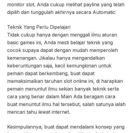
monitor slot. Anda cukup melihat payline yang telah
dipilih dan tunggulah akhirnya secara Automatic
Teknik Yang Perlu Dipelajari
Tidak cukup hanya dengan menggali ilmu aturan
basic games ini, Anda mesti belajar teknik yang
cocok supaya dapat dengan mudah memperoleh
kemenangan. Jikalau hanya mengandalkan
keberuntungan saja, kecil kemungkinan untuk
pemain dapat berkembang, buat dapat
memaksimalkan taruhan slot online ini, di harapkan
pemain menuntut ilmu sekian banyak teknik serta
cara yang benar dalam Main Ada beragam cara
buat menuntut ilmu hal tersebut, salah satunya ialah
mencari tahu lewat internet.
Kesimpulannya, buat dapat mendalami konsep yang