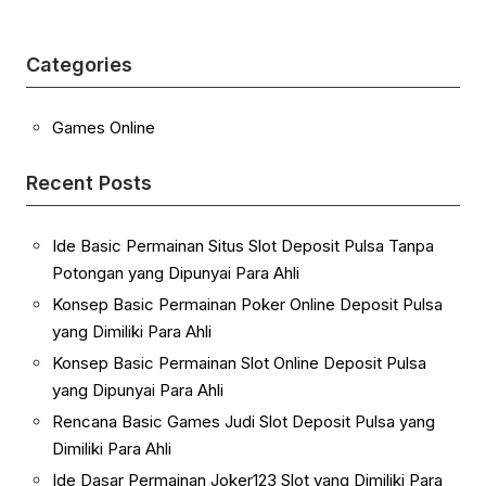
Categories
Games Online
Recent Posts
Ide Basic Permainan Situs Slot Deposit Pulsa Tanpa
Potongan yang Dipunyai Para Ahli
Konsep Basic Permainan Poker Online Deposit Pulsa
yang Dimiliki Para Ahli
Konsep Basic Permainan Slot Online Deposit Pulsa
yang Dipunyai Para Ahli
Rencana Basic Games Judi Slot Deposit Pulsa yang
Dimiliki Para Ahli
Ide Dasar Permainan Joker123 Slot yang Dimiliki Para