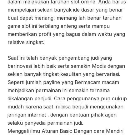
dalam melakukan taruhan slot online. Anda harus
mempelajari sekian banyak ide dasar yang benar
buat dapat menang, memang lah benar taruhan
game slot ini terbilang enteng serta mampu
memberikan profit yang bagus dalam waktu yang
relative singkat.
Saat ini telah banyak pengembang judi yang
berinovasi lebih baik serta semakin Modis dengan
sekian banyak tingkat kesulitan yang bervariasi.
Seperti jumlah payline yang Bermacam macam
menjadikan permainan ini semakin ternama
dikalangan penjudi. Cara penggunanya pun cukup
mudah karena saat ini bisa berjudi menggunakan
jaringan internet . dengan bantuan pihak agen
selaku penyedia permainan judi.
Menggali ilmu Aturan Basic Dengan cara Mandiri