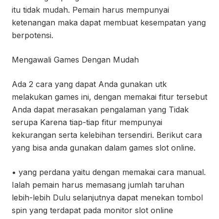
itu tidak mudah. Pemain harus mempunyai
ketenangan maka dapat membuat kesempatan yang
berpotensi.
Mengawali Games Dengan Mudah
Ada 2 cara yang dapat Anda gunakan utk
melakukan games ini, dengan memakai fitur tersebut
Anda dapat merasakan pengalaman yang Tidak
serupa Karena tiap-tiap fitur mempunyai
kekurangan serta kelebihan tersendiri. Berikut cara
yang bisa anda gunakan dalam games slot online.
• yang perdana yaitu dengan memakai cara manual.
Ialah pemain harus memasang jumlah taruhan
lebih-lebih Dulu selanjutnya dapat menekan tombol
spin yang terdapat pada monitor slot online