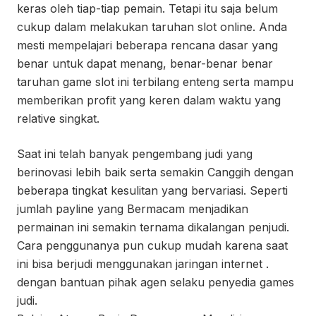
keras oleh tiap-tiap pemain. Tetapi itu saja belum
cukup dalam melakukan taruhan slot online. Anda
mesti mempelajari beberapa rencana dasar yang
benar untuk dapat menang, benar-benar benar
taruhan game slot ini terbilang enteng serta mampu
memberikan profit yang keren dalam waktu yang
relative singkat.
Saat ini telah banyak pengembang judi yang
berinovasi lebih baik serta semakin Canggih dengan
beberapa tingkat kesulitan yang bervariasi. Seperti
jumlah payline yang Bermacam menjadikan
permainan ini semakin ternama dikalangan penjudi.
Cara penggunanya pun cukup mudah karena saat
ini bisa berjudi menggunakan jaringan internet .
dengan bantuan pihak agen selaku penyedia games
judi.