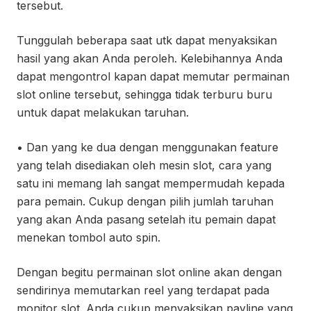
tersebut.
Tunggulah beberapa saat utk dapat menyaksikan
hasil yang akan Anda peroleh. Kelebihannya Anda
dapat mengontrol kapan dapat memutar permainan
slot online tersebut, sehingga tidak terburu buru
untuk dapat melakukan taruhan.
• Dan yang ke dua dengan menggunakan feature
yang telah disediakan oleh mesin slot, cara yang
satu ini memang lah sangat mempermudah kepada
para pemain. Cukup dengan pilih jumlah taruhan
yang akan Anda pasang setelah itu pemain dapat
menekan tombol auto spin.
Dengan begitu permainan slot online akan dengan
sendirinya memutarkan reel yang terdapat pada
monitor slot. Anda cukup menyaksikan payline yang