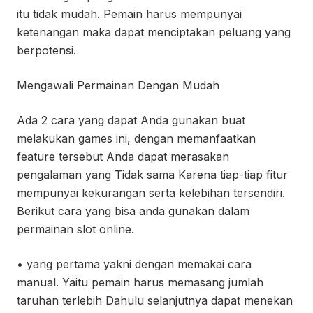
itu tidak mudah. Pemain harus mempunyai
ketenangan maka dapat menciptakan peluang yang
berpotensi.
Mengawali Permainan Dengan Mudah
Ada 2 cara yang dapat Anda gunakan buat
melakukan games ini, dengan memanfaatkan
feature tersebut Anda dapat merasakan
pengalaman yang Tidak sama Karena tiap-tiap fitur
mempunyai kekurangan serta kelebihan tersendiri.
Berikut cara yang bisa anda gunakan dalam
permainan slot online.
• yang pertama yakni dengan memakai cara
manual. Yaitu pemain harus memasang jumlah
taruhan terlebih Dahulu selanjutnya dapat menekan