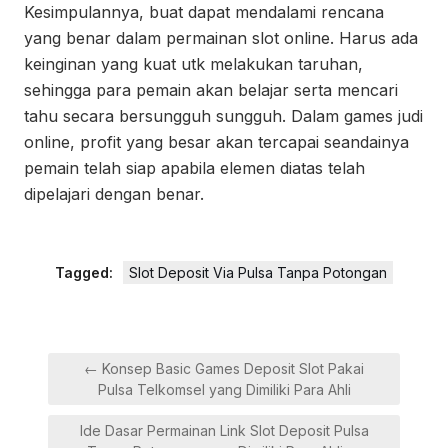
Kesimpulannya, buat dapat mendalami rencana
yang benar dalam permainan slot online. Harus ada
keinginan yang kuat utk melakukan taruhan,
sehingga para pemain akan belajar serta mencari
tahu secara bersungguh sungguh. Dalam games judi
online, profit yang besar akan tercapai seandainya
pemain telah siap apabila elemen diatas telah
dipelajari dengan benar.
Tagged:
Slot Deposit Via Pulsa Tanpa Potongan
Post
← Konsep Basic Games Deposit Slot Pakai
navigation
Pulsa Telkomsel yang Dimiliki Para Ahli
Ide Dasar Permainan Link Slot Deposit Pulsa