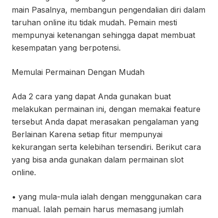
main Pasalnya, membangun pengendalian diri dalam
taruhan online itu tidak mudah. Pemain mesti
mempunyai ketenangan sehingga dapat membuat
kesempatan yang berpotensi.
Memulai Permainan Dengan Mudah
Ada 2 cara yang dapat Anda gunakan buat
melakukan permainan ini, dengan memakai feature
tersebut Anda dapat merasakan pengalaman yang
Berlainan Karena setiap fitur mempunyai
kekurangan serta kelebihan tersendiri. Berikut cara
yang bisa anda gunakan dalam permainan slot
online.
• yang mula-mula ialah dengan menggunakan cara
manual. Ialah pemain harus memasang jumlah