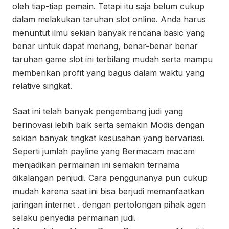
oleh tiap-tiap pemain. Tetapi itu saja belum cukup
dalam melakukan taruhan slot online. Anda harus
menuntut ilmu sekian banyak rencana basic yang
benar untuk dapat menang, benar-benar benar
taruhan game slot ini terbilang mudah serta mampu
memberikan profit yang bagus dalam waktu yang
relative singkat.
Saat ini telah banyak pengembang judi yang
berinovasi lebih baik serta semakin Modis dengan
sekian banyak tingkat kesusahan yang bervariasi.
Seperti jumlah payline yang Bermacam macam
menjadikan permainan ini semakin ternama
dikalangan penjudi. Cara penggunanya pun cukup
mudah karena saat ini bisa berjudi memanfaatkan
jaringan internet . dengan pertolongan pihak agen
selaku penyedia permainan judi.