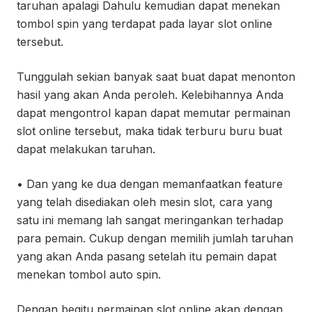
taruhan apalagi Dahulu kemudian dapat menekan
tombol spin yang terdapat pada layar slot online
tersebut.
Tunggulah sekian banyak saat buat dapat menonton
hasil yang akan Anda peroleh. Kelebihannya Anda
dapat mengontrol kapan dapat memutar permainan
slot online tersebut, maka tidak terburu buru buat
dapat melakukan taruhan.
• Dan yang ke dua dengan memanfaatkan feature
yang telah disediakan oleh mesin slot, cara yang
satu ini memang lah sangat meringankan terhadap
para pemain. Cukup dengan memilih jumlah taruhan
yang akan Anda pasang setelah itu pemain dapat
menekan tombol auto spin.
Dengan begitu permainan slot online akan dengan