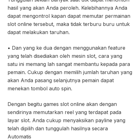
hasil yang akan Anda peroleh. Kelebihannya Anda
dapat mengontrol kapan dapat memutar permainan
slot online tersebut, maka tidak terburu buru untuk
dapat melakukan taruhan.
• Dan yang ke dua dengan menggunakan feature
yang telah disediakan oleh mesin slot, cara yang
satu ini memang lah sangat membantu kepada para
pemain. Cukup dengan memilih jumlah taruhan yang
akan Anda pasang selanjutnya pemain dapat
menekan tombol auto spin.
Dengan begitu games slot online akan dengan
sendirinya memutarkan reel yang terdapat pada
layar slot. Anda cukup menyaksikan payline yang
telah dipilih dan tunggulah hasilnya secara
Automatis