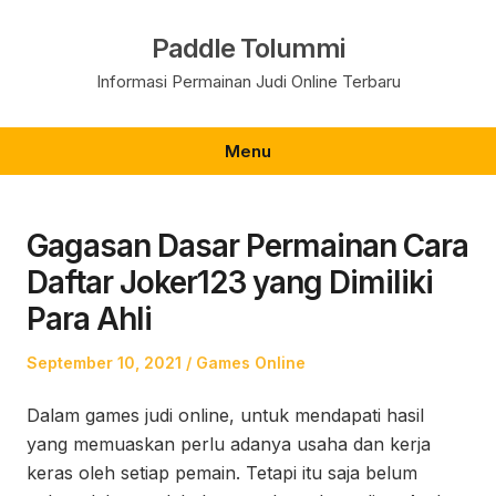
Skip
to
Paddle Tolummi
content
Informasi Permainan Judi Online Terbaru
Menu
Gagasan Dasar Permainan Cara
Daftar Joker123 yang Dimiliki
Para Ahli
Posted
Posted
September 10, 2021
Games Online
on
in
Dalam games judi online, untuk mendapati hasil
yang memuaskan perlu adanya usaha dan kerja
keras oleh setiap pemain. Tetapi itu saja belum