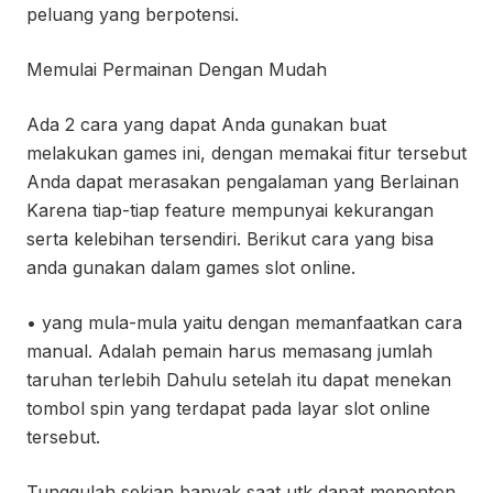
peluang yang berpotensi.
Memulai Permainan Dengan Mudah
Ada 2 cara yang dapat Anda gunakan buat
melakukan games ini, dengan memakai fitur tersebut
Anda dapat merasakan pengalaman yang Berlainan
Karena tiap-tiap feature mempunyai kekurangan
serta kelebihan tersendiri. Berikut cara yang bisa
anda gunakan dalam games slot online.
• yang mula-mula yaitu dengan memanfaatkan cara
manual. Adalah pemain harus memasang jumlah
taruhan terlebih Dahulu setelah itu dapat menekan
tombol spin yang terdapat pada layar slot online
tersebut.
Tunggulah sekian banyak saat utk dapat menonton