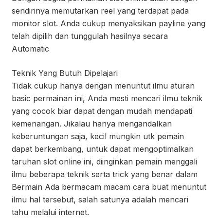
sendirinya memutarkan reel yang terdapat pada
monitor slot. Anda cukup menyaksikan payline yang
telah dipilih dan tunggulah hasilnya secara
Automatic
Teknik Yang Butuh Dipelajari
Tidak cukup hanya dengan menuntut ilmu aturan
basic permainan ini, Anda mesti mencari ilmu teknik
yang cocok biar dapat dengan mudah mendapati
kemenangan. Jikalau hanya mengandalkan
keberuntungan saja, kecil mungkin utk pemain
dapat berkembang, untuk dapat mengoptimalkan
taruhan slot online ini, diinginkan pemain menggali
ilmu beberapa teknik serta trick yang benar dalam
Bermain Ada bermacam macam cara buat menuntut
ilmu hal tersebut, salah satunya adalah mencari
tahu melalui internet.