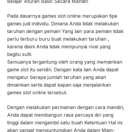
Belajar Aturan Basic Secara Mandiri
Pada dasarnya games slot online merupakan tipe
games judi individu. Dimana Anda tidak melakukan
taruhan dengan pemain Yang lain para pemain tidak
perlu terburu buru buat melakukan taruhan ,
karena disini Anda tidak mempunyai rival yang
begitu sulit.
Semuanya tergantung oleh orang yang memainkan
game slot itu sendiri. Dengan kata lain Anda dapat
mengatur berapa jumlah taruhan yang akan
dimainkan serta dapat kapan saja menjalankan
games slot online tersebut.
Dengan melakukan permainan dengan cara mandiri,
Anda dapat membangun rasa percaya diri yang
tinggi dalam mengambil satu buah Ketentuan Hal ini
akan sangat menguntungkan Anda dalam Main-