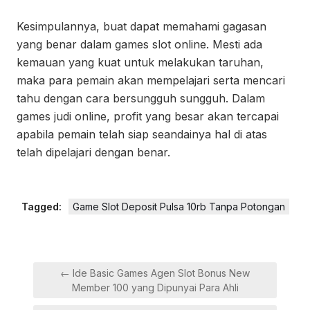
Kesimpulannya, buat dapat memahami gagasan
yang benar dalam games slot online. Mesti ada
kemauan yang kuat untuk melakukan taruhan,
maka para pemain akan mempelajari serta mencari
tahu dengan cara bersungguh sungguh. Dalam
games judi online, profit yang besar akan tercapai
apabila pemain telah siap seandainya hal di atas
telah dipelajari dengan benar.
Tagged:
Game Slot Deposit Pulsa 10rb Tanpa Potongan
Post
← Ide Basic Games Agen Slot Bonus New
navigation
Member 100 yang Dipunyai Para Ahli