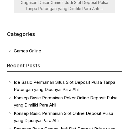
Gagasan Dasar Games Judi Slot Deposit Pulsa
Tanpa Potongan yang Dimiliki Para Ahli →
Categories
Games Online
Recent Posts
Ide Basic Permainan Situs Slot Deposit Pulsa Tanpa
Potongan yang Dipunyai Para Ahli
Konsep Basic Permainan Poker Online Deposit Pulsa
yang Dimiliki Para Ahli
Konsep Basic Permainan Slot Online Deposit Pulsa
yang Dipunyai Para Ahli
Rencana Basic Games Judi Slot Deposit Pulsa yang