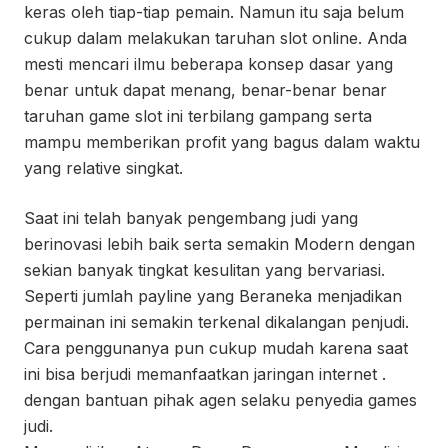
keras oleh tiap-tiap pemain. Namun itu saja belum
cukup dalam melakukan taruhan slot online. Anda
mesti mencari ilmu beberapa konsep dasar yang
benar untuk dapat menang, benar-benar benar
taruhan game slot ini terbilang gampang serta
mampu memberikan profit yang bagus dalam waktu
yang relative singkat.
Saat ini telah banyak pengembang judi yang
berinovasi lebih baik serta semakin Modern dengan
sekian banyak tingkat kesulitan yang bervariasi.
Seperti jumlah payline yang Beraneka menjadikan
permainan ini semakin terkenal dikalangan penjudi.
Cara penggunanya pun cukup mudah karena saat
ini bisa berjudi memanfaatkan jaringan internet .
dengan bantuan pihak agen selaku penyedia games
judi.