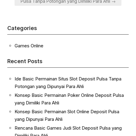
Pulsa Tanpa Potongan yang Dimiliki Para Ahli →
Categories
Games Online
Recent Posts
Ide Basic Permainan Situs Slot Deposit Pulsa Tanpa
Potongan yang Dipunyai Para Ahli
Konsep Basic Permainan Poker Online Deposit Pulsa
yang Dimiliki Para Ahli
Konsep Basic Permainan Slot Online Deposit Pulsa
yang Dipunyai Para Ahli
Rencana Basic Games Judi Slot Deposit Pulsa yang
Dimiliki Para Ahli