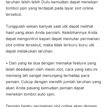
taruhan lebih-lebih Dulu kemudian dapat menekan
tombol spin yang terdapat pada layar slot online
tersebut.
Tunggulah sekian banyak saat utk dapat melihat
hasil yang akan Anda peroleh. Kelebihannya Anda
dapat mengontrol kapan dapat memutar permainan
slot online tersebut, maka tidak terburu buru utk
dapat melakukan taruhan.
• Dan yang ke dua dengan memakai feature yang
telah disediakan oleh mesin slot, cara yang satu ini
memang lah sangat menunjang terhadap para
pemain. Cukup dengan memilih jumlah taruhan yang
akan Anda pasang kemudian pemain dapat
menekan tombol auto spin.
Dengan begitu permainan slot online akan dengan