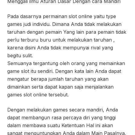
Menggali ilmu Aturan Dasar Dengan cara Mandiri
Pada dasarnya permainan slot online yaitu type
games judi individu. Dimana Anda tidak melakukan
taruhan dengan pemain Yang lain para pemain tidak
perlu terburu buru untuk melakukan taruhan ,
karena disini Anda tidak mempunyai rival yang
begitu sulit.
Semuanya tergantung oleh orang yang memainkan
game slot itu sendiri. Dengan kata lain Anda dapat
mengatur berapa jumlah taruhan yang akan
dimainkan serta dapat kapan saja menjalankan
games slot online tersebut.
Dengan melakukan games secara mandiri, Anda
dapat membangun rasa percaya diri yang tinggi
dalam membawa suatu Ketentuan Hal ini akan
sangat menguntungkan Anda dalam Main Pasalnya,