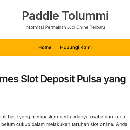
Paddle Tolummi
Informasi Permainan Judi Online Terbaru
Home
Hubungi Kami
es Slot Deposit Pulsa yang
pati hasil yang memuaskan perlu adanya usaha dan kerja
aja belum cukup dalam melakukan taruhan slot online. Anda