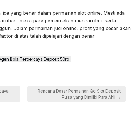
ide yang benar dalam permainan slot online. Mesti ada
taruhan, maka para pemain akan mencari ilmu serta
guh. Dalam permainan judi online, profit yang besar akan
factor di atas telah dipelajari dengan benar.
Agen Bola Terpercaya Deposit 50rb
caya
Rencana Dasar Permainan Qq Slot Deposit
Pulsa yang Dimiliki Para Ahli →