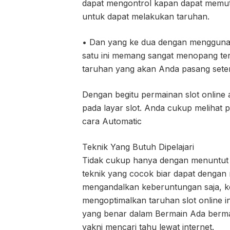
dapat mengontrol kapan dapat memutar
untuk dapat melakukan taruhan.
• Dan yang ke dua dengan menggunakan
satu ini memang sangat menopang te
taruhan yang akan Anda pasang sete
Dengan begitu permainan slot online
pada layar slot. Anda cukup melihat p
cara Automatic
Teknik Yang Butuh Dipelajari
Tidak cukup hanya dengan menuntut i
teknik yang cocok biar dapat denga
mengandalkan keberuntungan saja, ke
mengoptimalkan taruhan slot online in
yang benar dalam Bermain Ada bermac
yakni mencari tahu lewat internet.