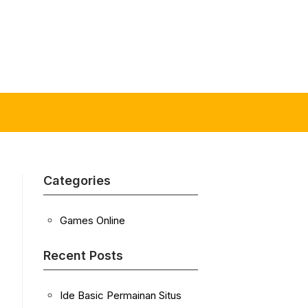
Categories
Games Online
Recent Posts
Ide Basic Permainan Situs