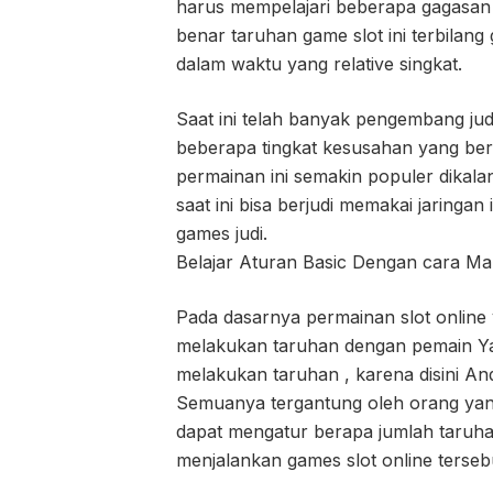
harus mempelajari beberapa gagasan
benar taruhan game slot ini terbila
dalam waktu yang relative singkat.
Saat ini telah banyak pengembang jud
beberapa tingkat kesusahan yang berv
permainan ini semakin populer dika
saat ini bisa berjudi memakai jaringa
games judi.
Belajar Aturan Basic Dengan cara Man
Pada dasarnya permainan slot online y
melakukan taruhan dengan pemain Yan
melakukan taruhan , karena disini And
Semuanya tergantung oleh orang yang
dapat mengatur berapa jumlah taruha
menjalankan games slot online terseb